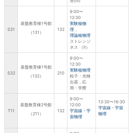
突(III)
9:00〜
12:30
基盤教育棟1号館
実験核物
S31
132
理
，
（131）
理論核物理
ストレンジ
ネス （II）
9:00〜
12:30
基盤教育棟1号館
実験核物理
S32
210
（132）
粒子・光検
出器，応
用・学際
9:00〜
13:30〜16:30
基盤教育棟2号館
12:00
宇宙線・宇宙
T11
132
宇宙線・宇
（211）
物理
宙物理