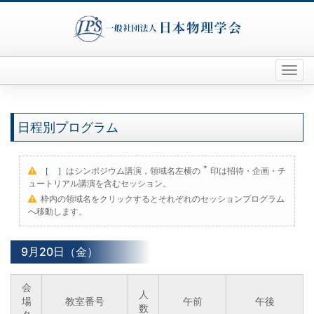
Toggl
naviga
日程別プログラム
＊
［ ］
はシンポジウム講演，領域名左横の
印は招待・企画・チ
ュートリアル講演を含むセッション。
枠内の領域名をクリックするとそれぞれのセッションプログラム
へ移動します。
9月20日（金）
会
人
場
教室番号
午前
午後
数