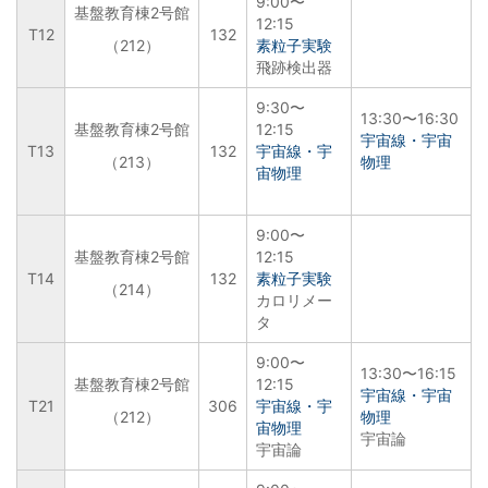
9:00〜
基盤教育棟2号館
12:15
T12
132
（212）
素粒子実験
飛跡検出器
9:30〜
13:30〜16:30
基盤教育棟2号館
12:15
宇宙線・宇宙
T13
132
宇宙線・宇
（213）
物理
宙物理
9:00〜
基盤教育棟2号館
12:15
T14
132
素粒子実験
（214）
カロリメー
タ
9:00〜
13:30〜16:15
基盤教育棟2号館
12:15
宇宙線・宇宙
T21
306
宇宙線・宇
（212）
物理
宙物理
宇宙論
宇宙論