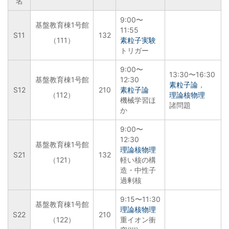
名
9:00〜
基盤教育棟1号館
11:55
S11
132
（111）
素粒子実験
トリガー
9:00〜
13:30〜16:30
基盤教育棟1号館
12:30
素粒子論
，
S12
210
素粒子論
（112）
理論核物理
機械学習ほ
諸問題
か
9:00〜
12:30
基盤教育棟1号館
理論核物理
S21
132
（121）
軽い核の構
造・中性子
過剰核
9:15〜11:30
基盤教育棟1号館
理論核物理
S22
210
（122）
重イオン衝