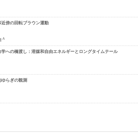
移近傍の回転ブラウン運動
A
肇
力学への橋渡し：溶媒和自由エネルギーとロングタイムテール
的ゆらぎの観測