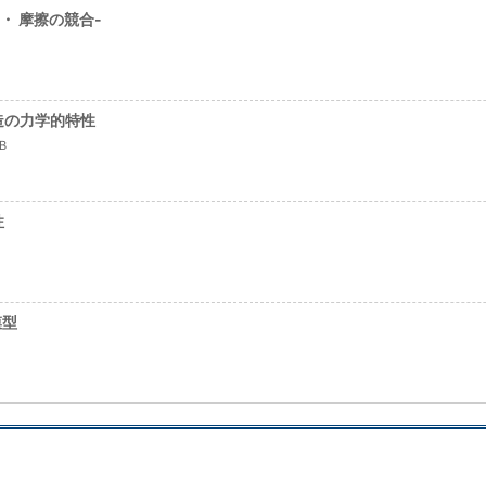
・ 摩擦の競合-
造の力学的特性
B
性
模型