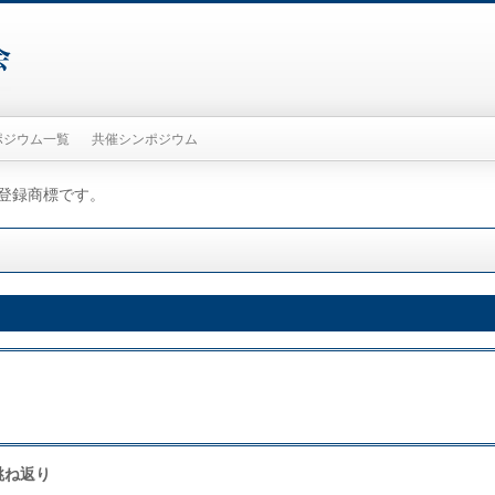
ポジウム一覧
共催シンポジウム
または登録商標です。
跳ね返り