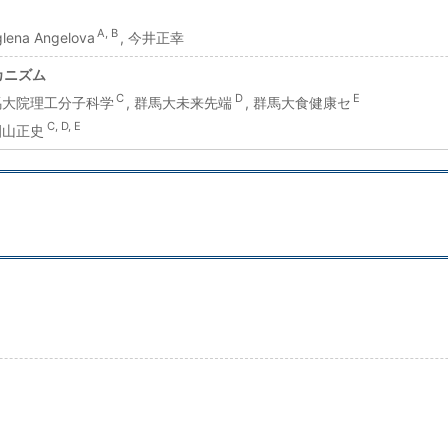
A, B
glena Angelova
, 今井正幸
カニズム
C
D
E
群馬大院理工分子科学
, 群馬大未来先端
, 群馬大食健康セ
C, D, E
 園山正史