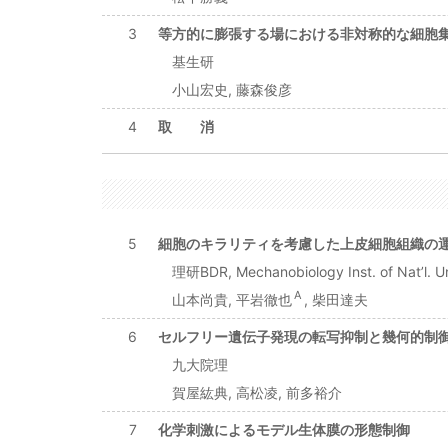
3
等方的に膨張する場における非対称的な細胞
基生研
小山宏史, 藤森俊彦
4
取 消
5
細胞のキラリティを考慮した上皮細胞組織の
理研BDR, Mechanobiology Inst. of Nat’l. Un
A
山本尚貴, 平岩徹也
, 柴田達夫
6
セルフリー遺伝子発現の転写抑制と幾何的制
九大院理
賀屋紘典, 高松凌, 前多裕介
7
化学刺激によるモデル生体膜の形態制御