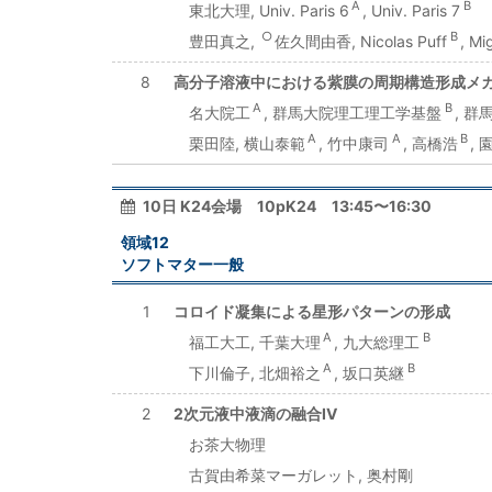
A
B
東北大理, Univ. Paris 6
, Univ. Paris 7
○
B
豊田真之,
佐久間由香, Nicolas Puff
, Mi
8
高分子溶液中における紫膜の周期構造形成メ
A
B
名大院工
, 群馬大院理工理工学基盤
, 
A
A
B
栗田陸, 横山泰範
, 竹中康司
, 高橋浩
,
10日 K24会場 10pK24 13:45〜16:30
領域12
ソフトマター一般
1
コロイド凝集による星形パターンの形成
A
B
福工大工, 千葉大理
, 九大総理工
A
B
下川倫子, 北畑裕之
, 坂口英継
2
2次元液中液滴の融合IV
お茶大物理
古賀由希菜マーガレット, 奥村剛