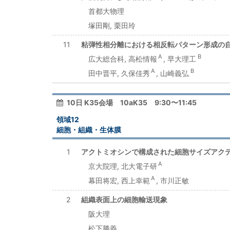
首都大物理
塚田剛, 栗田玲
11
粘弾性相分離における相反転パターン形成の
A
B
広大総合科, 高松情報
, 早大理工
A
B
田中晋平, 久保佳秀
, 山崎義弘
10日 K35会場 10aK35 9:30〜11:45
領域12
細胞・組織・生体膜
1
アクトミオシンで構成された細胞サイズアク
A
京大院理, 北大電子研
A
幕田将宏, 西上幸範
, 市川正敏
2
組織表面上の細胞輸送現象
阪大理
松下勝義