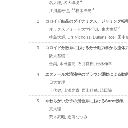
A
名大理, 名大環境
○
A
江川嘉寿也,
桂木洋光
2
コロイド結晶のダイナミクス、ジャミング転
A
オックスフォード大学PTCL, 東大生研
柳島大輝, Orr Nicholas, Dullens Roel, 田中
3
コロイド分散系における分子動力学から流体
阪大基礎工
金鋼, 水田圭亮, 石井良樹, 松林伸幸
4
エタノール水溶液中のブラウン運動による動
日大文理
十代健, 山添光貴, 西山佳穂, 澁田諭
5
やわらかい分子の混合系におけるSoret効果
京大理
荒木武昭, 近清なつみ