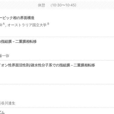
休憩 （10:30〜10:45)
ービック相の界面構造
A
B
I
, オーストラリア国立大学
の指組膜－二重膜相転移
齋藤一弥
イオン性界面活性剤/疎水性分子系での指組膜－二重膜相転移
 長谷川達生
ズム