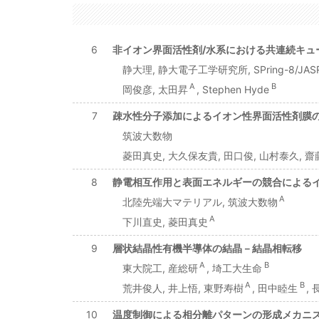
6
非イオン界面活性剤/水系における共連続キュ
静大理, 静大電子工学研究所, SPring-8/JASR
A
B
岡俊彦, 太田昇
, Stephen Hyde
7
疎水性分子添加によるイオン性界面活性剤膜
筑波大数物
菱田真史, 大久保友貴, 田口俊, 山村泰久, 
8
静電相互作用と表面エネルギーの競合による
A
北陸先端大マテリアル, 筑波大数物
A
下川直史, 菱田真史
9
層状結晶性有機半導体の結晶－結晶相転移
A
B
東大院工, 産総研
, 埼工大生命
A
B
荒井俊人, 井上悟, 東野寿樹
, 田中睦生
,
10
温度制御による相分離パターンの形成メカニ