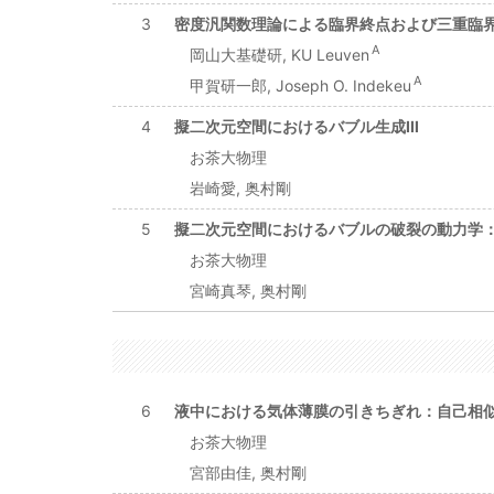
3
密度汎関数理論による臨界終点および三重臨
A
岡山大基礎研, KU Leuven
A
甲賀研一郎, Joseph O. Indekeu
4
擬二次元空間におけるバブル生成III
お茶大物理
岩崎愛, 奥村剛
5
擬二次元空間におけるバブルの破裂の動力学
お茶大物理
宮崎真琴, 奥村剛
6
液中における気体薄膜の引きちぎれ：自己相
お茶大物理
宮部由佳, 奥村剛