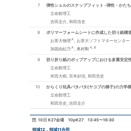
7
弾性シェルのスナップフィット -弾性・かたち
立命館理工
吉田圭介, 和田浩史
8
ポリマーフォームシートに作成した切り紙構
A
お茶大物理
, お茶大ソフトマターセンター
A
A, B
加固由紀乃
, 奥村剛
9
切り折り紙のポップアップにおける多重安定
立命館理工
米田大樹, 宮本好信, 和田浩史
10
からくり玩具パタパタ(ヤコブの梯子)の力学
立命館理工
和田浩史, 吉田圭介
10日 K27会場 10pK27 13:45〜16:30
領域12，領域11合同