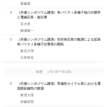
齋藤開
4
（共催シンポジウム講演）奇パリティ多極子相の分類学
と電磁応答・超伝導
京大理
柳瀬陽一
5
（共催シンポジウム講演）非対角応答の観測による拡張
奇パリティ多極子伝導系の開拓
東北大理
大串研也
休憩 （15:15〜15:30)
6
（共催シンポジウム講演）常磁性カイラル系における電
流誘起磁性の観測
東理大理
伊藤哲明