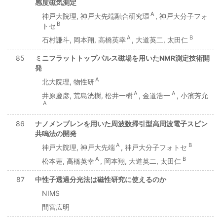
感度磁気測定
A
神戸大院理, 神戸大先端融合研究環
, 神戸大分子フォ
B
トセ
A
B
石村謙斗, 岡本翔, 高橋英幸
, 大道英二, 太田仁
85
ミニフラットトップパルス磁場を用いたNMR測定技術開
発
A
北大院理, 物性研
A
A
井原慶彦, 荒島洸樹, 松井一樹
, 金道浩一
, 小濱芳允
A
86
ナノメンブレンを用いた周波数掃引型高周波電子スピン
共鳴法の開発
A
B
神戸大院理, 神戸大先端
, 神戸大分子フォトセ
A
B
松本蓮, 高橋英幸
, 岡本翔, 大道英二, 太田仁
87
中性子透過分光法は磁性研究に使えるのか
NIMS
間宮広明