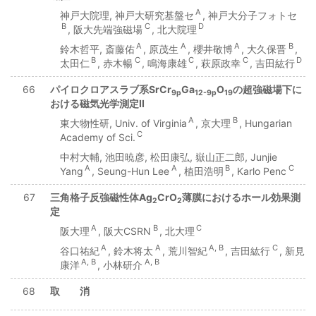
A
神戸大院理, 神戸大研究基盤セ
, 神戸大分子フォトセ
B
C
D
, 阪大先端強磁場
, 北大院理
A
A
A
B
鈴木哲平, 斎藤佑
, 原茂生
, 櫻井敬博
, 大久保晋
,
B
C
C
C
D
太田仁
, 赤木暢
, 鳴海康雄
, 萩原政幸
, 吉田紘行
66
パイロクロアスラブ系SrCr
Ga
O
の超強磁場下に
9p
12-9p
19
おける磁気光学測定II
A
B
東大物性研, Univ. of Virginia
, 京大理
, Hungarian
C
Academy of Sci.
中村大輔, 池田暁彦, 松田康弘, 嶽山正二郎, Junjie
A
A
B
C
Yang
, Seung-Hun Lee
, 植田浩明
, Karlo Penc
67
三角格子反強磁性体Ag
CrO
薄膜におけるホール効果測
2
2
定
A
B
C
阪大理
, 阪大CSRN
, 北大理
A
A
A, B
C
谷口祐紀
, 鈴木将太
, 荒川智紀
, 吉田紘行
, 新見
A, B
A, B
康洋
, 小林研介
68
取 消