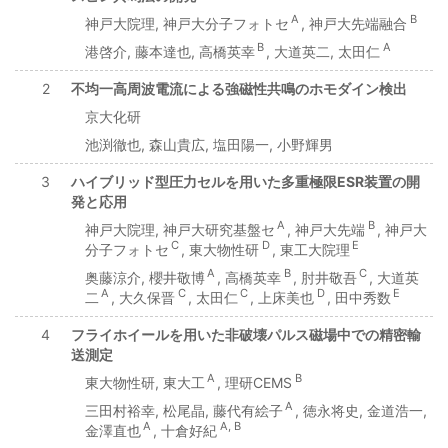
A
B
神戸大院理, 神戸大分子フォトセ
, 神戸大先端融合
B
A
港啓介, 藤本達也, 高橋英幸
, 大道英二, 太田仁
2
不均一高周波電流による強磁性共鳴のホモダイン検出
京大化研
池渕徹也, 森山貴広, 塩田陽一, 小野輝男
3
ハイブリッド型圧力セルを用いた多重極限ESR装置の開
発と応用
A
B
神戸大院理, 神戸大研究基盤セ
, 神戸大先端
, 神戸大
C
D
E
分子フォトセ
, 東大物性研
, 東工大院理
A
B
C
奥藤涼介, 櫻井敬博
, 高橋英幸
, 肘井敬吾
, 大道英
A
C
C
D
E
二
, 大久保晋
, 太田仁
, 上床美也
, 田中秀数
4
フライホイールを用いた非破壊パルス磁場中での精密輸
送測定
A
B
東大物性研, 東大工
, 理研CEMS
A
三田村裕幸, 松尾晶, 藤代有絵子
, 徳永将史, 金道浩一,
A
A, B
金澤直也
, 十倉好紀