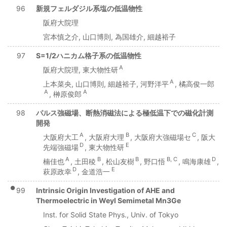
96
新規フェルダジル系塩の低温物性
阪府大院理
宮本慎之介, 山口博則, 為国雄介, 細越裕子
97
S=1/2ハニカム格子系の低温物性
A
阪府大院理, 東大物性研
A
上本菜央, 山口博則, 細越裕子, 河野洋平
, 橘高俊一郎
A
A
, 榊原俊郎
98
パルス強磁場、断熱消磁法による極低温下での磁化計測
開発
A
B
C
大阪府大工
, 大阪府大理
, 大阪府大強磁場セ
, 阪大
D
E
先端強磁場
, 東大物性研
A
B
B
B, C
D
楠佳也
, 土田稜
, 松山友樹
, 野口悟
, 鳴海康雄
,
D
E
萩原政幸
, 金道浩一
●
99
Intrinsic Origin Investigation of AHE and
Thermoelectric in Weyl Semimetal Mn3Ge
Inst. for Solid State Phys., Univ. of Tokyo