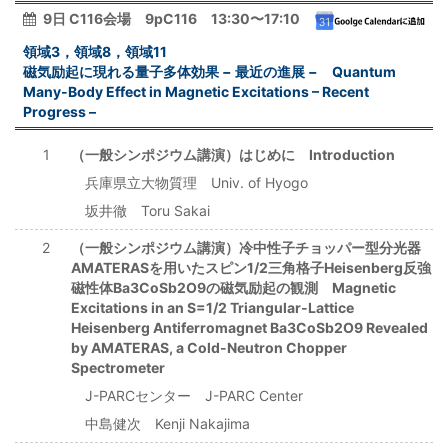
9日 C116会場 9pC116 13:30〜17:10
領域3，領域8，領域11
磁気励起に現れる量子多体効果 − 最近の進展 − Quantum
Many-Body Effect in Magnetic Excitations – Recent
Progress –
1
（一般シンポジウム講演）はじめに Introduction
兵庫県立大物質理 Univ. of Hyogo
坂井徹 Toru Sakai
2
（一般シンポジウム講演）冷中性子チョッパー型分光器
AMATERASを用いたスピン1/2三角格子Heisenberg反強
磁性体Ba3CoSb2O9の磁気励起の観測 Magnetic
Excitations in an S=1/2 Triangular-Lattice
Heisenberg Antiferromagnet Ba3CoSb2O9 Revealed
by AMATERAS, a Cold-Neutron Chopper
Spectrometer
J-PARCセンター J-PARC Center
中島健次 Kenji Nakajima