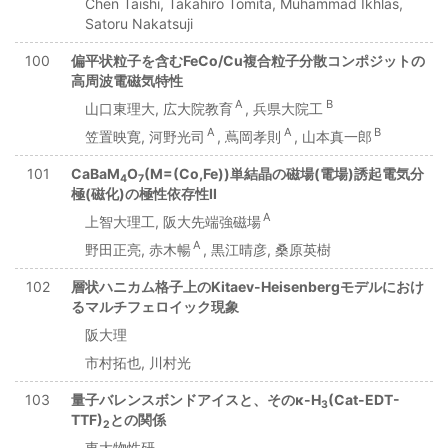
Chen Taishi, Takahiro Tomita, Muhammad Ikhlas,
Satoru Nakatsuji
100
偏平状粒子を含むFeCo/Cu複合粒子分散コンポジットの
高周波電磁気特性
A
B
山口東理大, 広大院教育
, 兵県大院工
A
A
B
笠置映寛, 河野光司
, 蔦岡孝則
, 山本真一郎
101
CaBaM
O
(M=(Co,Fe))単結晶の磁場(電場)誘起電気分
4
7
極(磁化)の極性依存性II
A
上智大理工, 阪大先端強磁場
A
野田正亮, 赤木暢
, 黒江晴彦, 桑原英樹
102
層状ハニカム格子上のKitaev-Heisenbergモデルにおけ
るマルチフェロイック現象
阪大理
市村拓也, 川村光
103
量子バレンスボンドアイスと、そのκ-H
(Cat-EDT-
3
TTF)
との関係
2
東大物性研