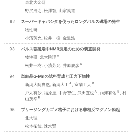
東北大金研
野尻浩之, 松澤智, 山家義道
92
スーパーキャパシタを使ったロングパルス磁場の発生
物性研
小濱芳允, 松井一樹, 金道浩一
93
パルス強磁場中NMR測定のための装置開発
A
物性研, 北大院理
A
松井一樹, 小濱芳允, 井原慶彦
94
単結晶α-Mnの試料育成と圧力下物性
A
B
新潟大院自然, 新潟大工
, 室蘭工大
A
B
戸丸有沙, 福原慶, 中野智仁, 武田直也
, 雨海有佑
, 村
B
山茂幸
95
ブリージングカゴメ格子における非相反マグノン励起
北大理
松本拓哉, 速水賢