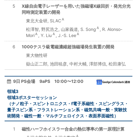
5
X線自由電子レーザーを用いた強磁場X線回折・発光分光
同時測定装置の開発
A
東北大金研, SLAC
A
松澤智, 野尻浩之, 山家義道, S. Song
, R. Alonso-
A
A
A
Mori
, Y. Liu
, J.-S. Lee
6
1000テスラ級電磁濃縮超強磁場発生装置の開発
東大物性研
嶽山正二郎, 池田暁彦, 中村大輔, 澤部博信, 松田康弘
9日 PS会場 9aPS 10:00〜12:00
領域3
領域3ポスターセッション
（ナノ粒子・スピントロニクス・f電子系磁性・スピングラス・
量子スピン系・フラストレーション系・磁気共鳴一般・実験技
術開発・磁性一般・マルチフェロイクス・表面界面磁性）
1
磁性ハーフホイスラー合金の熱伝導率の第一原理計算
A