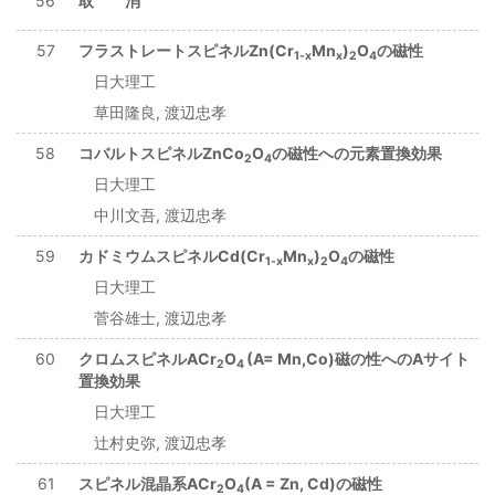
56
取 消
57
フラストレートスピネルZn(Cr
Mn
)
O
の磁性
1-x
x
2
4
日大理工
草田隆良, 渡辺忠孝
58
コバルトスピネルZnCo
O
の磁性への元素置換効果
2
4
日大理工
中川文吾, 渡辺忠孝
59
カドミウムスピネルCd(Cr
Mn
)
O
の磁性
1-x
x
2
4
日大理工
菅谷雄士, 渡辺忠孝
60
クロムスピネルACr
O
(A= Mn,Co)磁の性へのAサイト
2
4
置換効果
日大理工
辻村史弥, 渡辺忠孝
61
スピネル混晶系ACr
O
(A = Zn, Cd)の磁性
2
4