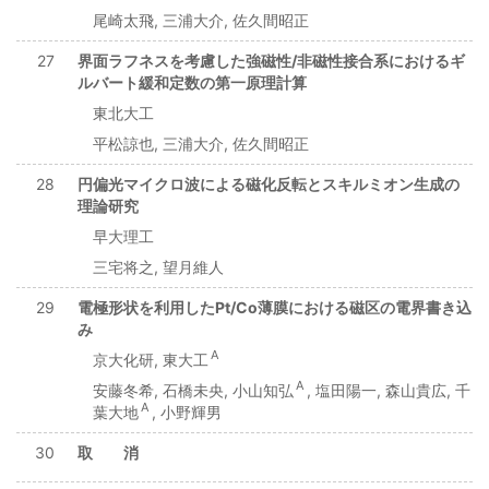
尾崎太飛, 三浦大介, 佐久間昭正
27
界面ラフネスを考慮した強磁性/非磁性接合系におけるギ
ルバート緩和定数の第一原理計算
東北大工
平松諒也, 三浦大介, 佐久間昭正
28
円偏光マイクロ波による磁化反転とスキルミオン生成の
理論研究
早大理工
三宅将之, 望月維人
29
電極形状を利用したPt/Co薄膜における磁区の電界書き込
み
A
京大化研, 東大工
A
安藤冬希, 石橋未央, 小山知弘
, 塩田陽一, 森山貴広, 千
A
葉大地
, 小野輝男
30
取 消