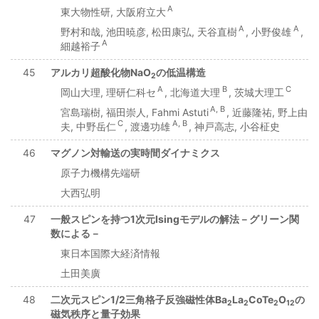
A
東大物性研, 大阪府立大
A
A
野村和哉, 池田暁彦, 松田康弘, 天谷直樹
, 小野俊雄
,
A
細越裕子
45
アルカリ超酸化物NaO
の低温構造
2
A
B
C
岡山大理, 理研仁科セ
, 北海道大理
, 茨城大理工
A, B
宮島瑞樹, 福田崇人, Fahmi Astuti
, 近藤隆祐, 野上由
C
A, B
夫, 中野岳仁
, 渡邊功雄
, 神戸高志, 小谷柾史
46
マグノン対輸送の実時間ダイナミクス
原子力機構先端研
大西弘明
47
一般スピンを持つ1次元Isingモデルの解法－グリーン関
数による－
東日本国際大経済情報
土田美廣
48
二次元スピン1/2三角格子反強磁性体Ba
La
CoTe
O
の
2
2
2
12
磁気秩序と量子効果