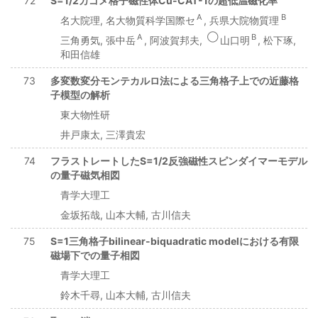
72
S=1/2カゴメ格子磁性体Cu-CAT-1の超低温磁化率
A
B
名大院理, 名大物質科学国際セ
, 兵県大院物質理
A
◯
B
三角勇気, 張中岳
, 阿波賀邦夫,
山口明
, 松下琢,
和田信雄
73
多変数変分モンテカルロ法による三角格子上での近藤格
子模型の解析
東大物性研
井戸康太, 三澤貴宏
74
フラストレートしたS=1/2反強磁性スピンダイマーモデル
の量子磁気相図
青学大理工
金坂拓哉, 山本大輔, 古川信夫
75
S=1三角格子bilinear-biquadratic modelにおける有限
磁場下での量子相図
青学大理工
鈴木千尋, 山本大輔, 古川信夫