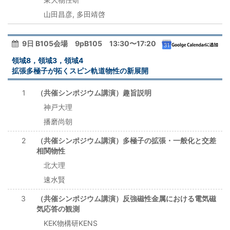
山田昌彦, 多田靖啓
9日 B105会場 9pB105 13:30〜17:20
領域8，領域3，領域4
拡張多極子が拓くスピン軌道物性の新展開
1
（共催シンポジウム講演）趣旨説明
神戸大理
播磨尚朝
2
（共催シンポジウム講演）多極子の拡張・一般化と交差
相関物性
北大理
速水賢
3
（共催シンポジウム講演）反強磁性金属における電気磁
気応答の観測
KEK物構研KENS