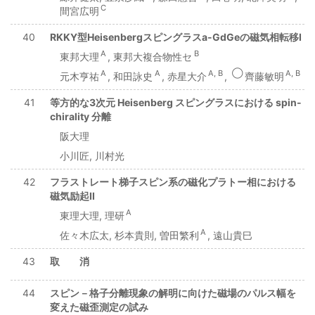
C
間宮広明
40
RKKY型Heisenbergスピングラスa-GdGeの磁気相転移I
A
B
東邦大理
, 東邦大複合物性セ
A
A
A, B
◯
A, B
元木亨祐
, 和田詠史
, 赤星大介
,
齊藤敏明
41
等方的な3次元 Heisenberg スピングラスにおける spin-
chirality 分離
阪大理
小川匠, 川村光
42
フラストレート梯子スピン系の磁化プラトー相における
磁気励起II
A
東理大理, 理研
A
佐々木広太, 杉本貴則, 曽田繁利
, 遠山貴巳
43
取 消
44
スピン－格子分離現象の解明に向けた磁場のパルス幅を
変えた磁歪測定の試み