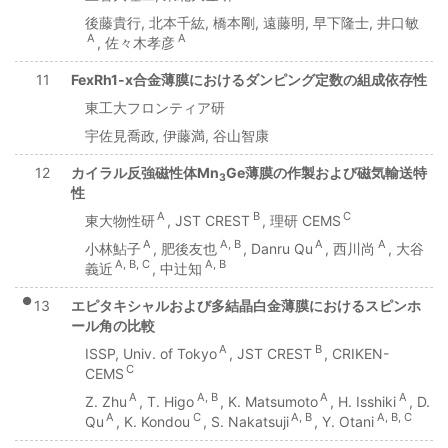
後藤貴行, 北本千紘, 橋本剛, 遠藤明, 早下隆士, 井口敏
A
A
, 佐々木孝彦
11
FexRh1-x合金薄膜におけるダンピング定数の組成依存性
東工大フロンティア研
宇佐見喬政, 伊藤満, 谷山智康
12
カイラル反強磁性体Mn
Ge薄膜の作製および磁気輸送特
3
性
A
B
C
東大物性研
, JST CREST
, 理研 CEMS
A
A, B
A
A
小林鮎子
, 肥後友也
, Danru Qu
, 西川尚
, 大谷
A, B, C
A, B
義近
, 中辻知
●
13
エピタキシャルおよび多結晶白金薄膜におけるスピンホ
ール角の比較
A
B
ISSP, Univ. of Tokyo
, JST CREST
, CRIKEN-
C
CEMS
A
A, B
A
A
Z. Zhu
, T. Higo
, K. Matsumoto
, H. Isshiki
, D.
A
C
A, B
A, B, C
Qu
, K. Kondou
, S. Nakatsuji
, Y. Otani