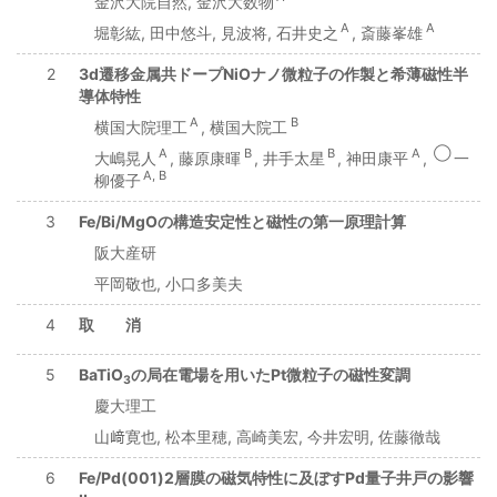
金沢大院自然, 金沢大数物
A
A
堀彰紘, 田中悠斗, 見波将, 石井史之
, 斎藤峯雄
2
3d遷移金属共ドープNiOナノ微粒子の作製と希薄磁性半
導体特性
A
B
横国大院理工
, 横国大院工
A
B
B
A
◯
大嶋晃人
, 藤原康暉
, 井手太星
, 神田康平
,
一
A, B
柳優子
3
Fe/Bi/MgOの構造安定性と磁性の第一原理計算
阪大産研
平岡敬也, 小口多美夫
4
取 消
5
BaTiO
の局在電場を用いたPt微粒子の磁性変調
3
慶大理工
山﨑寛也, 松本里穂, 高崎美宏, 今井宏明, 佐藤徹哉
6
Fe/Pd(001)2層膜の磁気特性に及ぼすPd量子井戸の影響