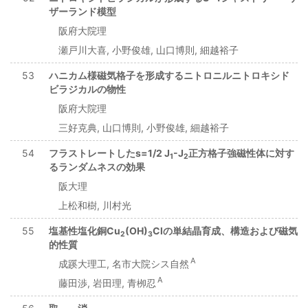
ザーランド模型
阪府大院理
瀬戸川大喜, 小野俊雄, 山口博則, 細越裕子
53
ハニカム様磁気格子を形成するニトロニルニトロキシド
ビラジカルの物性
阪府大院理
三好克典, 山口博則, 小野俊雄, 細越裕子
54
フラストレートしたs=1/2 J
-J
正方格子強磁性体に対す
1
2
るランダムネスの効果
阪大理
上松和樹, 川村光
55
塩基性塩化銅Cu
(OH)
Clの単結晶育成、構造および磁気
2
3
的性質
A
成蹊大理工, 名市大院シス自然
A
藤田渉, 岩田理, 青栁忍