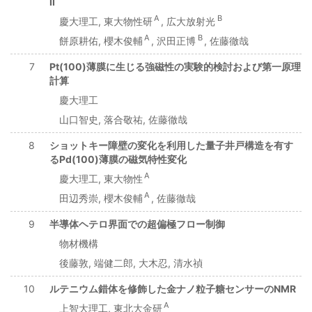
II
A
B
慶大理工, 東大物性研
, 広大放射光
A
B
餅原耕佑, 櫻木俊輔
, 沢田正博
, 佐藤徹哉
7
Pt(100)薄膜に生じる強磁性の実験的検討および第一原理
計算
慶大理工
山口智史, 落合敬祐, 佐藤徹哉
8
ショットキー障壁の変化を利用した量子井戸構造を有す
るPd(100)薄膜の磁気特性変化
A
慶大理工, 東大物性
A
田辺秀崇, 櫻木俊輔
, 佐藤徹哉
9
半導体ヘテロ界面での超偏極フロー制御
物材機構
後藤敦, 端健二郎, 大木忍, 清水禎
10
ルテニウム錯体を修飾した金ナノ粒子糖センサーのNMR
A
上智大理工, 東北大金研