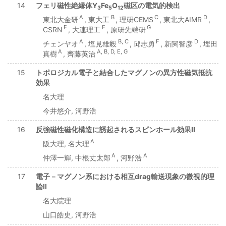
14
フェリ磁性絶縁体Y
Fe
O
磁区の電気的検出
3
5
12
A
B
C
D
東北大金研
, 東大工
, 理研CEMS
, 東北大AIMR
,
E
F
G
CSRN
, 大連理工
, 原研先端研
A
B, C
F
D
チェンヤオ
, 塩見雄毅
, 邱志勇
, 新関智彦
, 埋田
A
A, B, D, E, G
真樹
, 齊藤英治
15
トポロジカル電子と結合したマグノンの異方性磁気抵抗
効果
名大理
今井悠介, 河野浩
16
反強磁性磁化構造に誘起されるスピンホール効果II
A
阪大理, 名大理
A
A
仲澤一輝, 中根丈太郎
, 河野浩
17
電子－マグノン系における相互drag輸送現象の微視的理
論II
名大院理
山口皓史, 河野浩