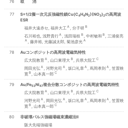
76
取 消
77
S=1/2擬一次元反強磁性鎖Cu(C
H
N
)(NO
)
の高周波
4
4
2
3
2
ESR
A
B
福井大遠赤セ, 福井大工
, 分子研
A
B
B
石川裕也, 浅野貴行
, 浅田瑞枝
, 中村敏和
, 三浦俊亮
A
A
, 藤井裕, 光藤誠太郎, 菊池彦光
78
Auコンポジットの高周波電磁気特性
A
B
C
広大院教育
, 山口東理大
, 兵県大院工
A
A
A
A
岡田光弘
, 河野光司
, 坂口礼章
, 蔦岡孝則
, 笠置映
B
C
寛
, 山本真一郎
79
Au/Fe
Ni
複合分散コンポジットの高周波電磁気特性
53
47
A
B
C
広大院教育
, 山口東理大
, 兵県大院工
A
A
A
A
河野光司
, 岡田光弘
, 坂口礼章
, 蔦岡孝則
, 笠置映
B
C
寛
, 山本真一郎
80
非破壊パルス強磁場磁束濃縮法II
阪大先端強磁場