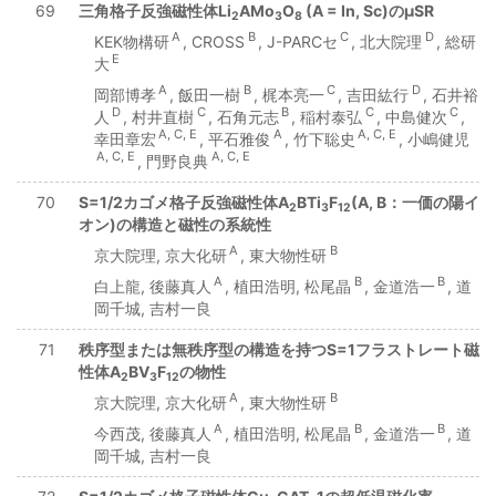
69
三角格子反強磁性体Li
AMo
O
(A = In, Sc)のμSR
2
3
8
A
B
C
D
KEK物構研
, CROSS
, J-PARCセ
, 北大院理
, 総研
E
大
A
B
C
D
岡部博孝
, 飯田一樹
, 梶本亮一
, 吉田紘行
, 石井裕
D
C
B
C
C
人
, 村井直樹
, 石角元志
, 稲村泰弘
, 中島健次
,
A, C, E
A
A, C, E
幸田章宏
, 平石雅俊
, 竹下聡史
, 小嶋健児
A, C, E
A, C, E
, 門野良典
70
S=1/2カゴメ格子反強磁性体A
BTi
F
(A, B：一価の陽イ
2
3
12
オン)の構造と磁性の系統性
A
B
京大院理, 京大化研
, 東大物性研
A
B
B
白上龍, 後藤真人
, 植田浩明, 松尾晶
, 金道浩一
, 道
岡千城, 吉村一良
71
秩序型または無秩序型の構造を持つS=1フラストレート磁
性体A
BV
F
の物性
2
3
12
A
B
京大院理, 京大化研
, 東大物性研
A
B
B
今西茂, 後藤真人
, 植田浩明, 松尾晶
, 金道浩一
, 道
岡千城, 吉村一良