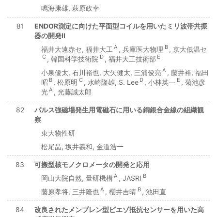
鳴海康雄, 萩原政幸
81
ENDOR測定に向けた平面型コイルを用いたミリ波帯共振
器の開発II
A
B
福井大遠赤セ, 福井大工
, 兵庫医大物理
, 京大低温セ
C
D
E
, 韓国科学技術院
, 福井大工技術部
A
小泉優太, 石川裕也, 大矢健太, 三浦俊亮
, 藤井裕, 福田
B
C
D
E
昭
, 松原明
, 水崎隆雄, S. Lee
, 小林英一
, 菊池彦
A
光
, 光藤誠太郎
82
パルス強磁場発生用電磁石に用いる銅銀合金線の組織観
察
東大物性研
松尾晶, 坂井義和, 金道浩一
83
可搬型核モノクロメータの開発と応用
A
B
岡山大院自然, 量研機構
, JASRI
A
B
藤原孝将, 三井隆也
, 櫻井吉晴
, 池田直
84
改良されたメンブレン型ピエゾ抵抗センサーを用いた高