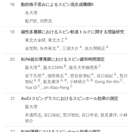
18
動的格子歪みによるスピン流生成機構II
名大理
船戸匠, 河野浩
19
磁性多層膜におけるスピン軌道トルクに関する理論研究
A
東北大金研, 東北大工
A
A
A
金世勲, 矢作裕太
, 三浦大介
, 佐久間昭正
20
Bi/Ni超伝導薄膜におけるスピン緩和時間測定
A
B
C
阪大理
, 阪大CSRN
, 復旦大学物理系
A
A
A
A
岩下孔明
, 徳田将志
, 壁谷奈津紀
, 谷口祐紀
, 荒川
A, B
A, B
A, B
C
智紀
, 新見康洋
, 小林研介
Gong Xin-Xin
,
C
C
Yue Di
, Jin Xiao-Feng
21
AuCrスピングラスにおけるスピンホール効果の測定
阪大理
井邊昂志, 谷口祐紀, 荒川智紀, 谷口年史, 新見康洋, 小林
研介
22
Bi/Ni薄膜におけるスピンホール効果の測定