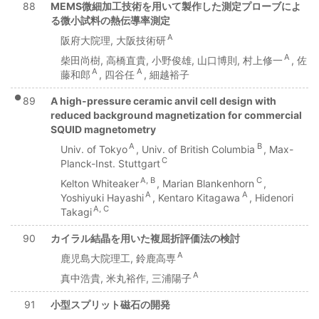
88
MEMS微細加工技術を用いて製作した測定プローブによ
る微小試料の熱伝導率測定
A
阪府大院理, 大阪技術研
A
柴田尚樹, 高橋直貴, 小野俊雄, 山口博則, 村上修一
, 佐
A
A
藤和郎
, 四谷任
, 細越裕子
●
89
A high-pressure ceramic anvil cell design with
reduced background magnetization for commercial
SQUID magnetometry
A
B
Univ. of Tokyo
, Univ. of British Columbia
, Max-
C
Planck-Inst. Stuttgart
A, B
C
Kelton Whiteaker
, Marian Blankenhorn
,
A
A
Yoshiyuki Hayashi
, Kentaro Kitagawa
, Hidenori
A, C
Takagi
90
カイラル結晶を用いた複屈折評価法の検討
A
鹿児島大院理工, 鈴鹿高専
A
真中浩貴, 米丸裕作, 三浦陽子
91
小型スプリット磁石の開発