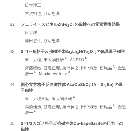
日大理工
古賀裕也, 渡辺忠孝
62
フェライトスピネルZnFe
O
の磁性への元素置換効果
2
4
日大理工
藤田悠生, 渡辺忠孝
63
S=1三角格子反強磁性体Ba
La
NiTe
O
の低温量子磁性
2
2
2
12
A
B
東工大理, 東大物性研
, ANSTO
A
齋藤睦己, 渡邊正理, 栗田伸之, 田中秀数, 松尾晶
, 金道
A
B
浩一
, Maxim Avdeev
64
面心立方格子反強磁性体 ALaCoSbO
(A = Sr, Ba) の量
6
子磁性
A
東工大理学院, 東大物性研
A
高橋佳歩, 渡邊正理, 栗田伸之, 田中秀数, 松尾晶
, 金道
A
浩一
65
S=1/2カゴメ格子反強磁性体Ca-kapellasiteの圧力下の
磁性