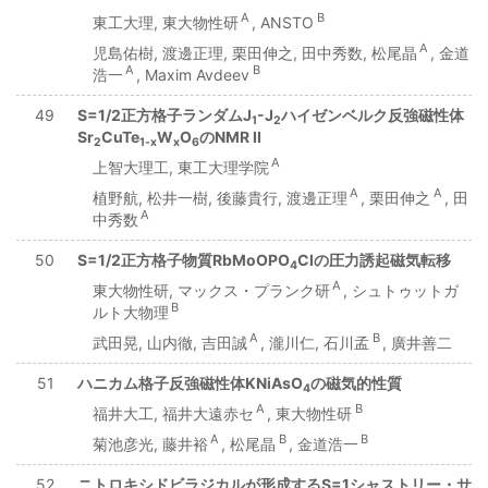
A
B
東工大理, 東大物性研
, ANSTO
A
児島佑樹, 渡邊正理, 栗田伸之, 田中秀数, 松尾晶
, 金道
A
B
浩一
, Maxim Avdeev
49
S=1/2正方格子ランダムJ
-J
ハイゼンベルク反強磁性体
1
2
Sr
CuTe
W
O
のNMR II
2
1-x
x
6
A
上智大理工, 東工大理学院
A
A
植野航, 松井一樹, 後藤貴行, 渡邊正理
, 栗田伸之
, 田
A
中秀数
50
S=1/2正方格子物質RbMoOPO
Clの圧力誘起磁気転移
4
A
東大物性研, マックス・プランク研
, シュトゥットガ
B
ルト大物理
A
B
武田晃, 山内徹, 吉田誠
, 瀧川仁, 石川孟
, 廣井善二
51
ハニカム格子反強磁性体KNiAsO
の磁気的性質
4
A
B
福井大工, 福井大遠赤セ
, 東大物性研
A
B
B
菊池彦光, 藤井裕
, 松尾晶
, 金道浩一
52
ニトロキシドビラジカルが形成するS=1シャストリー・サ