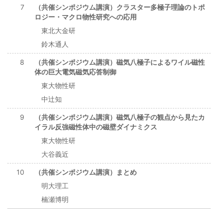
7
（共催シンポジウム講演）クラスター多極子理論のトポ
ロジー・マクロ物性研究への応用
東北大金研
鈴木通人
8
（共催シンポジウム講演）磁気八極子によるワイル磁性
体の巨大電気磁気応答制御
東大物性研
中辻知
9
（共催シンポジウム講演）磁気八極子の観点から見たカ
イラル反強磁性体中の磁壁ダイナミクス
東大物性研
大谷義近
10
（共催シンポジウム講演）まとめ
明大理工
楠瀬博明