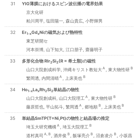
31
YIG薄膜におけるスピン波伝播の電界効果
京大化研
粕川周平, 塩田陽一, 森山貴広, 小野輝男
32
Er
Gd
Niの磁気および熱特性
1-x
x
東芝研開セ
河本崇博, 山下知大, 江口朋子, 齋藤明子
33
多形化合物 RIr
Si
(R = 希土類)の磁性
2
2
A
B
山口大院創成科学, 沖縄キリスト教短大
, 東大物性研
A
B
繁岡透, 内間清晴
, 上床美也
34
Ho
La
Rh
Si
単結晶の物性
1-x
x
2
2
A
B
山口大院創成科, 山口大院理工
, 東大物性研
A
B
B
藤原哲也, 平山拓斗, 繁岡透
, 郷地順
, 上床美也
35
単結晶SmTP(T=Ni,Pt)の物性と結晶場の推定
A
B
埼玉大研究機構
, 埼玉大院理工
A, B
B
B
B
道村真司
, 酒井俊
, 飯塚亮介
, 沼倉凌介
, 小坂昌