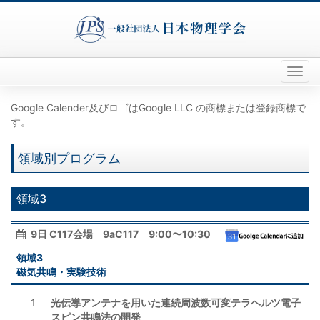
Toggl
naviga
Google Calender及びロゴはGoogle LLC の商標または登録商標で
す。
領域別プログラム
領域3
9日 C117会場 9aC117 9:00〜10:30
領域3
磁気共鳴・実験技術
1
光伝導アンテナを用いた連続周波数可変テラヘルツ電子
スピン共鳴法の開発