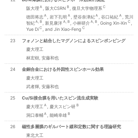
A
B
C
阪大理
, 阪大CSRN
, 復旦大学物理系
A
A
A
A
徳田将志
, 岩下孔明
, 壁谷奈津紀
, 谷口祐紀
, 荒川
A, B
A, B
A, B
C
智紀
, 新見康洋
, 小林研介
, Going Xin-Xin
,
C
C
Yue Di
, and Jin Xiao-Feng
23
フォノンと結合したマグノンによるスピンポンピング
慶大理工
林宏樹, 安藤和也
24
金銅合金における外因性スピンホール効果
慶大理工
武者輝, 安藤和也
25
Cu/Si接合膜を用いたスピン流⽣成実験
A
B
慶大理工
, 慶大スピン研
A
B
洞口泰輔
, 能崎幸雄
26
磁性多層膜のギルバート緩和定数に関する理論研究
東北大工