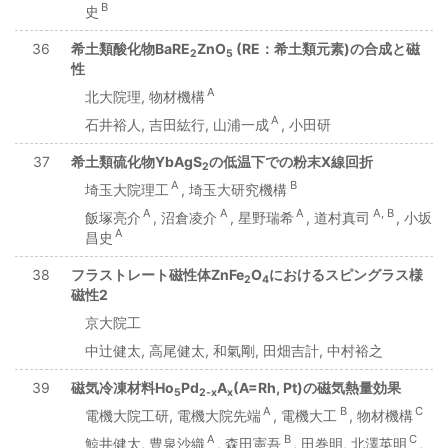
B
史
36
希土類酸化物BaRE
ZnO
(RE：希土類元素)の合成と磁
2
5
性
A
北大院理, 物材機構
A
石井裕人, 吉田紘行, 山浦一成
, 小田研
37
希土類硫化物YbAgS
の低温下での粉末X線回折
2
A
B
埼玉大院理工
, 埼玉大研究機構
A
A
A
A, B
飯塚亮介
, 沼倉凌介
, 星野瑞希
, 道村真司
, 小坂
A
昌史
38
フラストレート磁性体ZnFe
O
におけるスピングラス様
2
4
磁性2
京大院工
中辻健太, 高尾健太, 和氣剛, 田畑吉計, 中村裕之
39
磁気冷凍材料Ho
Pd
A
(A=Rh, Pt)の磁気熱量効果
5
2-x
x
A
B
C
電機大院工研, 電機大院先端
, 電機大工
, 物材機構
A
B
C
鯨井健太, 豊泉沙織
, 森田憲吾
, 田巻明, 北澤英明
,