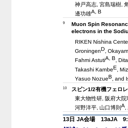
神戸高志, 宮島瑞樹, 
A, B
邊功雄
9
Muon Spin Resonance 
electrons in the Sod
RIKEN Nishina Cente
D
Groningen
, Okayam
A, B
Fahmi Astuti
, Dit
E
Takashi Kambe
, Mi
B
Yasuo Nozue
, and
10
スピン1/2有機フェロレ
東大物性研, 阪府大院
A
河野洋平, 山口博則
13日 JA会場 13aJA 9: