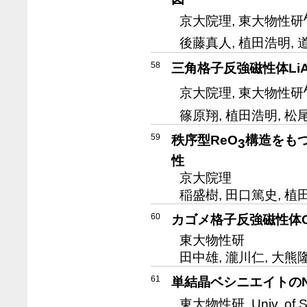
京大院理, 東大物性研
後藤真人, 植田浩明, 
58
三角格子反強磁性体LiA
京大院理, 東大物性研
篠原翔, 植田浩明, 松
59
秩序型ReO
構造をもつ
3
性
京大院理
稲盛樹, 田口篤史, 植
60
カゴメ格子反強磁性体C
東大物性研
田中雄, 瀧川仁, 大熊
61
単結晶ベシニエイトの
東大物性研, Univ. of St