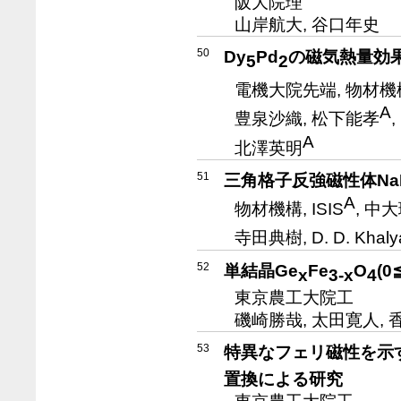
阪大院理
山岸航大, 谷口年史
50
Dy
Pd
の磁気熱量効
5
2
電機大院先端, 物材機
A
豊泉沙織, 松下能孝
,
A
北澤英明
51
三角格子反強磁性体Na
A
物材機構, ISIS
, 中
寺田典樹, D. D. Khaly
52
単結晶Ge
Fe
O
(
x
3-x
4
東京農工大院工
磯崎勝哉, 太田寛人, 
53
特異なフェリ磁性を示す
置換による研究
東京農工大院工