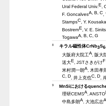
E
Ural Federal Univ.
, 
A, B, C
F. Goncalves
,
C
Stamps
, Y. Kousak
E
Bostrem
, V. E. Sinit
A, B, C, G
Togawa
8
キラル磁性体CrNb
S
3
6
A
大阪府大院工
, 阪
E
F
送大
, JSTさきがけ
A
米村潤一朗
, 木田孝
C, D
C, D
, 井上克也
,
9
MnSiにおけるquenc
A
理研CEMS
, ANSTO
A
中島多朗
, 大池広志