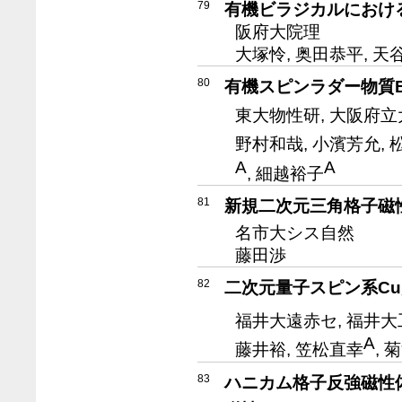
79
有機ビラジカルにおけ
阪府大院理
大塚怜, 奥田恭平, 天
80
有機スピンラダー物質BI
東大物性研, 大阪府立
野村和哉, 小濱芳允, 
A
A
, 細越裕子
81
新規二次元三角格子磁
名市大シス自然
藤田渉
82
二次元量子スピン系Cu
福井大遠赤セ, 福井大
A
藤井裕, 笠松直幸
, 
83
ハニカム格子反強磁性