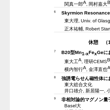
A
関真一郎
, 岡村嘉大
6
Skyrmion Resonance 
東大理, Univ. of Glas
正木祐輔, Robert Sta
休憩 （10
7
B20型Mn
Fe
Ge
1-x
x
A
東大工
, 理研CEMS
A
横内智行
, 金澤直也
8
強誘電らせん磁性体に
東大総合文化
井口雄介, 新居陽一,
9
非相対論的マグノン量子
Basel大