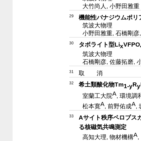
大竹尚人, 小野田雅重
29
機能性バナジウムポリ
筑波大物理
小野田雅重, 石橋剛彦
30
タボライト型Li
VFPO
x
筑波大物理
石橋剛彦, 佐藤拓磨,
31
取 消
32
希土類酸化物Tm
R
1-y
y
A
室蘭工大院
, 環境
A
A
松本寛
, 前野佑成
,
33
Aサイト秩序ペロブスカ
る核磁気共鳴測定
A
高知大理, 物材機構