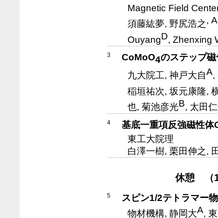
Magnetic Field Cente
, A
須藤紘夢, 野尻浩之
D
Ouyang
, Zhenxing
3
CoMoO
のステップ磁
4
A
九大院工, 神戸大自
稲垣祐次, 坂元康隆, 
B
也, 菊池彦光
, 太田仁
4
基底一重項反強磁性体Cs
東工大院理
白澤一樹, 栗田伸之, 
休憩 （10
5
スピン1/2テトラマー物
A
物材機構, 静岡大
, 