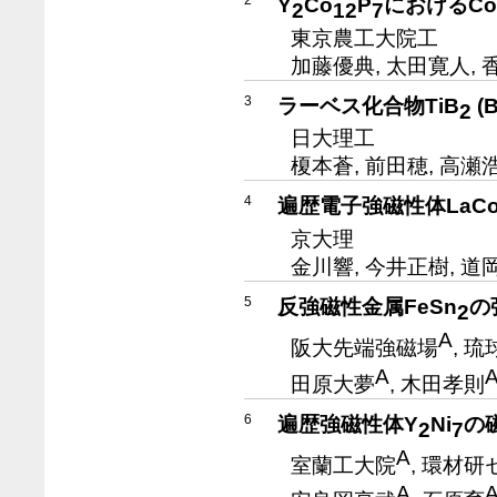
Y
Co
P
におけるC
2
12
7
東京農工大院工
加藤優典, 太田寛人, 
3
ラーベス化合物TiB
(
2
日大理工
榎本蒼, 前田穂, 高瀬
4
遍歴電子強磁性体LaC
京大理
金川響, 今井正樹, 道
5
反強磁性金属FeSn
の
2
A
阪大先端強磁場
, 
A
田原大夢
, 木田孝則
6
遍歴強磁性体Y
Ni
の
2
7
A
室蘭工大院
, 環材研
A