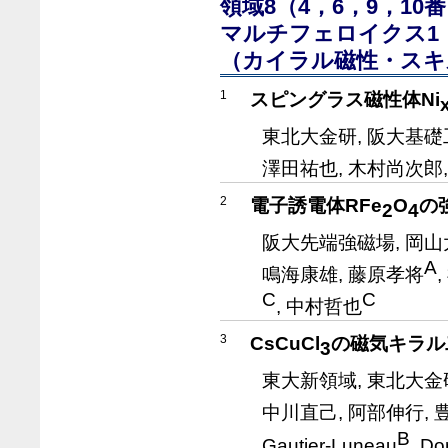
領域8（4，6，9，1
マルチフェロイクス1
（カイラル磁性・スキ
1
スピングラス磁性体Ni
東北大金研, 阪大基礎
澤田祐也, 木村尚次郎,
2
電子誘電体RFe
O
の
2
4
阪大先端強磁場, 岡山
A
鳴海康雄, 藤原孝将
C
C
, 中村哲也
3
CsCuCl
の磁気キラル
3
東大新領域, 東北大金
中川直己, 阿部伸行, 
B
Gautier-Luneau
, D