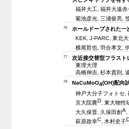
福井大工, 福井大遠赤
菊池彦光, 三浦俊亮, 
76
ホールドープされた一
KEK, J-PARC, 東北大
横尾哲也, 羽合孝文, 
77
次近接交替型フラストレ
東理大理
高橋伸吉, 杉本貴則, 
78
NaCuMoO
(OH)配
4
神戸大分子フォトセ,
D
京大院農
, 東大物性
A
大久保晋, 久保田創
C
萩原政幸
, 木村史子