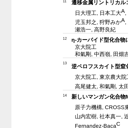
11
遷移金属リントリカル
A
日大理工, 日本工大
A
児玉邦之, 狩野みか
瀬浩一, 高野良紀
12
η-カーバイド型化合
京大院工
和氣剛, 中西嶺, 田畑
13
逆ペロフスカイト型窒化
京大院工, 東京農大院
高尾健太, 和氣剛, 太
14
新しいマンガン化合物
原子力機構, CROSS
山内宏樹, 社本真一, 
C
Fernandez-Baca