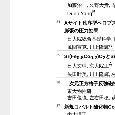
加藤治一, 久野大貴, 
B
Duen Yang
34
Aサイト秩序型ペロブス
膨張の圧力効果
日大院総合基礎科学,
A
風間宣克, 川上隆輝
35
Sr(Fe
Co
)O
とSr
0.8
0.2
2
A
日大文理, 京大院工
矢田叶美, 川上隆輝, 
36
二次元正方格子反強磁性
東大物性研
吉田俊也, 左右田稔, 
37
新規コバルト酸化物Co
中大理工