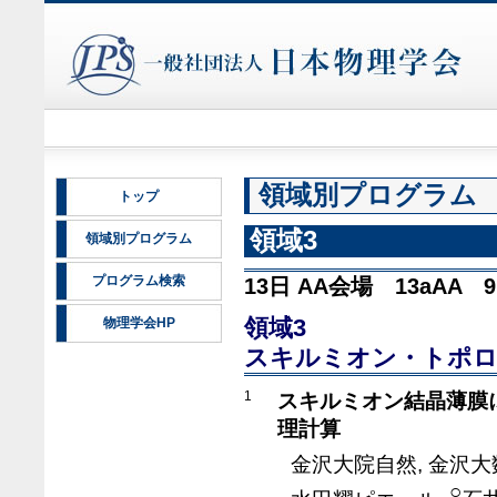
領域別プログラム
トップ
領域3
領域別プログラム
プログラム検索
13日 AA会場 13aAA 9:
領域3
物理学会HP
スキルミオン・トポロ
1
スキルミオン結晶薄膜に
理計算
金沢大院自然, 金沢大
○