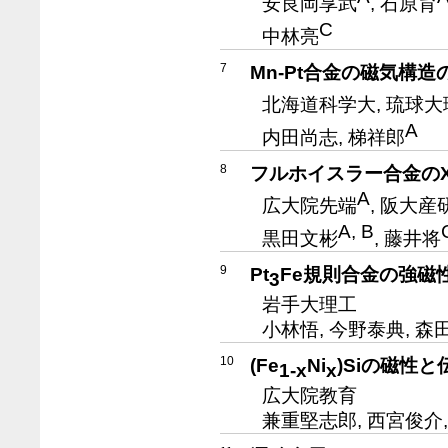
安良岡享武
, 石原育
C
中林亮
7
Mn-Pt合金の磁気構造
北海道科学大, 琉球大
A
内田尚志, 梯祥郎
8
フルホイスラー合金の
A
広大院先端
, 阪大産
A, B
黒田文彬
, 藤井将
9
Pt
Fe規則合金の強磁
3
岩手大理工
小林悟, 今野泰典, 森
10
(Fe
Ni
)Siの磁性と
1-x
x
広大院教育
兼重堅志郎, 西宮俊介