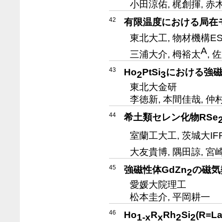
小田涼佑, 梶創揮, 赤
42
有限温度における局在
東北大工, 物材機構ES
A
三浦大介, 栂裕太
, 
43
Ho
PtSi
における強
2
3
東北大金研
李徳新, 本間佳哉, 仲
44
希土類セレン化物RSe
室蘭工大工, 茨城大IF
大友貴博, 隅田諒, 宮
45
強磁性体GdZn
の磁気
2
愛媛大院理工
松本圭介, 平岡耕一
46
Ho
R
Rh
Si
(R=L
1-x
x
2
2