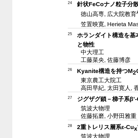
24
針状FeCoナノ粒子分
徳山高専, 広大院教育
笠置映寛, Herieta Ma
25
ホランダイト構造を基
と物性
中大理工
工藤菜央, 佐藤博彦
26
Kyanite構造を持つM
2
東京農工大院工
高田早紀, 太田寛人, 
27
ジグザグ鎖－梯子系β'-
筑波大物理
佐藤拓磨, 小野田雅重
28
2重トレリス層系ε-Cu
x
筑波大物理