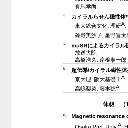
有馬孝尚
4
カイラルらせん磁性体
A
東大総合文化, 理研
篠嵜美沙子, 星野晋太
5
muSRによるカイラ
放送大院
高橋浩久, 岸根順一郎
6
超伝導/カイラル磁性
A
京大理, 阪大基礎工
A
高嶋梨菜, 藤本聡
休憩 （10
●
Magnetic resonance of
7
A
Osaka Pref. Univ.
, 