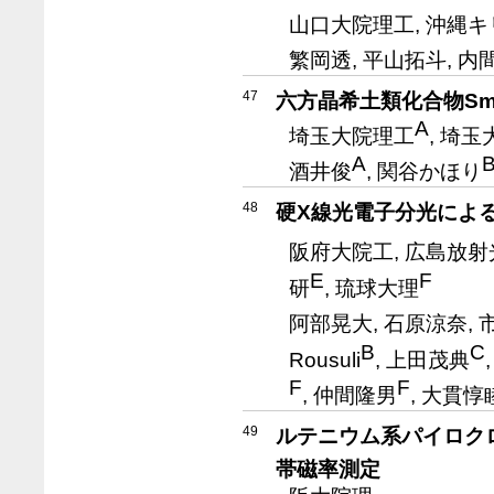
山口大院理工, 沖縄
繁岡透, 平山拓斗, 内
47
六方晶希土類化合物Sm
A
埼玉大院理工
, 埼玉
A
酒井俊
, 関谷かほり
48
硬X線光電子分光による
阪府大院工, 広島放射
E
F
研
, 琉球大理
阿部晃大, 石原涼奈, 
B
C
Rousuli
, 上田茂典
F
F
, 仲間隆男
, 大貫惇
49
ルテニウム系パイロク
帯磁率測定