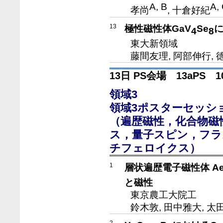
A, B
A,
孝尚
, 十倉好紀
13
極性磁性体GaV
Se
4
8
東大新領域
藤間友理, 阿部伸行, 
13日 PS会場 13aPS 10
領域3
領域3ポスターセッシ
（遍歴磁性，化合物磁
ス，量子スピン，フラ
チフェロイクス）
1
層状遍歴電子磁性体 A
と磁性
東京農工大院工
鈴木敦, 田中雅大, 太
2