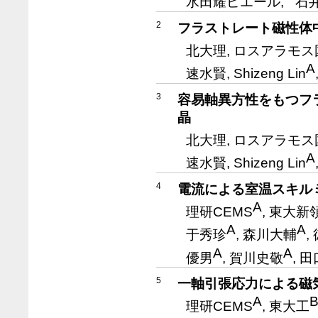
水田耀ピエール,
石
2
フラストレート磁性体
北大理, ロスアラモ
A
速水賢, Shizeng Lin
3
容易軸異方性をもつフ
晶
北大理, ロスアラモ
A
速水賢, Shizeng Lin
4
電流による室温スキル
A
理研CEMS
, 東大新
A
A
于秀珍
, 森川大輔
,
A
A
優男
, 賀川史敬
, 
5
一軸引張応力による磁
A
理研CEMS
, 東大工