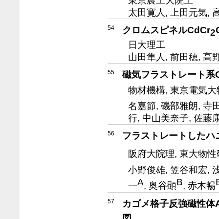
太田寛人, 上田元気, 
54
クロムスピネルCdCr
2
日大理工
山田隼人, 前田穂, 高
55
磁気フラストレート系C
物材機構, 東京電気大
名嘉節, 磯部雅朗, 寺
行, 中山美奈子, 佐藤
56
フラストレートしたハ
阪府大院理, 東大物性
小野俊雄, 笠谷和宏,
A
B
一
, 奥谷顕
, 赤木暢
57
カゴメ格子反強磁性体
図