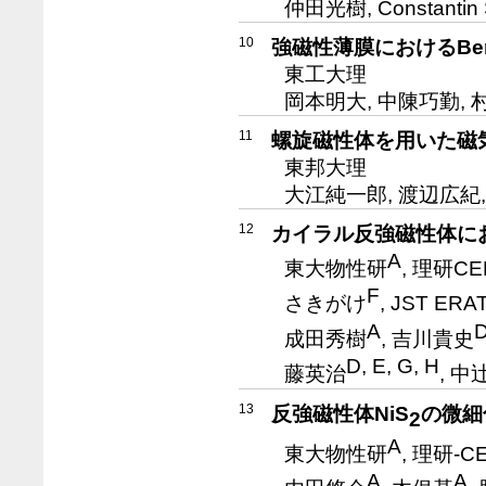
仲田光樹, Constantin Sc
10
強磁性薄膜におけるBe
東工大理
岡本明大, 中陳巧勤, 
11
螺旋磁性体を用いた磁
東邦大理
大江純一郎, 渡辺広紀
12
カイラル反強磁性体に
A
東大物性研
, 理研CE
F
さきがけ
, JST ERA
A
D
成田秀樹
, 吉川貴史
D, E, G, H
藤英治
, 中
13
反強磁性体NiS
の微細
2
A
東大物性研
, 理研-C
A
A