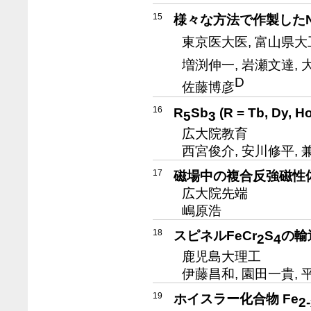
15
様々な方法で作製したN
東京医大医, 富山県大
増渕伸一, 岩瀬文達, 
D
佐藤博彦
16
R
Sb
(R = Tb, Dy,
5
3
広大院教育
西宮俊介, 安川修平, 
17
磁場中の複合反強磁性
広大院先端
嶋原浩
18
スピネルFeCr
S
の輸
2
4
鹿児島大理工
伊藤昌和, 園田一貴, 
19
ホイスラー化合物 Fe
2