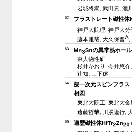
岩城将嵩, 武田晃, 瀧
62
フラストレート磁性体
神戸大院理, 神戸大
A
藤本雅哉, 大久保晋
63
Mn
Snの異常熱ホー
3
東大物性研
杉井かおり, 今井悠介, 下
辻知, 山下穣
64
擬一次元スピンフラス
相図
東北大院工, 東北大金
遠藤哲哉, 川股隆行, 
65
遍歴磁性体HfTr
Zn
2
20