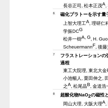
A
長谷正司, 松本正茂
6
磁化プラトーを示す量
A
上智大理工
, 理研仁
G
学振DC
A, G
松井一樹
, H. Guo
F
Scheuermann
, 後
7
フラストレーションの強
過程
東工大院理, 東北大金
小池暢人, 栗田伸之, 田中
A
B
之
, 松尾晶
, 金道浩
8
超酸化物NaO
の磁性
2
A
岡山大理, 大阪大理