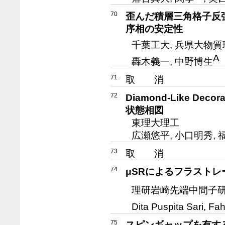
70
歪んだ積層三角格子反
序相の安定性
千葉工大, 兵県大物質
A
轟木義一, 中野博生
71
取 消
72
Diamond-Like De
状態相図
東理大理工
広瀬悠平, 小口明秀, 
73
取 消
74
μSRによるフラストレ
理研岩崎先端中間子研
Dita Puspita Sari,
75
スピンギャップを有す