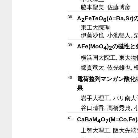
脇本聖美, 佐藤博彦
38
A
FeTeO
(A=Ba,
2
6
東工大院理
伊藤沙也, 小池暢人, 
39
AFe(MoO
)
の磁性と
4
2
横浜国大院工, 東大物
綿貫竜太, 依光雄也, 
40
電荷整列マンガン酸化物
果
岩手大理工, パリ南大
谷口晴香, 高橋秀典, 小林
41
CaBaM
O
(M=Co
4
7
上智大理工, 阪大先