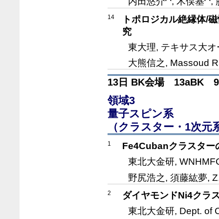
内田悠介
, 木俣基
,
14
トポロジカル絶縁体/
究
東大理, テキサス大
大熊信之, Massoud Ra
13日 BK会場 13aBK 9:
領域3
量子スピン系
（クラスター・1次元
1
Fe4Cubanクラスタ
東北大金研, WNHMFC
野尻浩之, 須藤紘夢, Z.
2
ダイヤモンドNi4ク
東北大金研, Dept. of Ch