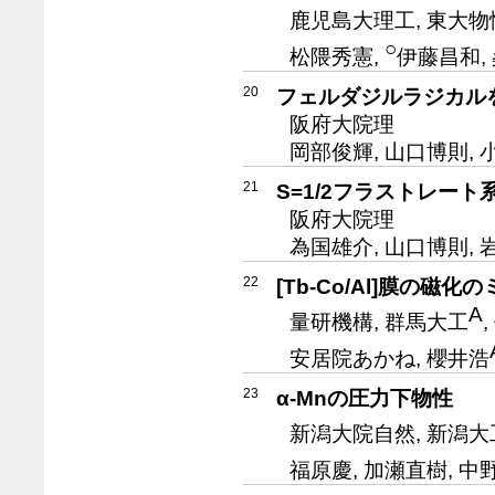
鹿児島大理工, 東大物
○
松隈秀憲,
伊藤昌和, 
20
フェルダジルラジカル
阪府大院理
岡部俊輝, 山口博則, 
21
S=1/2フラストレー
阪府大院理
為国雄介, 山口博則, 
22
[Tb-Co/Al]膜の
A
量研機構, 群馬大工
安居院あかね, 櫻井浩
23
α-Mnの圧力下物性
新潟大院自然, 新潟大
福原慶, 加瀬直樹, 中