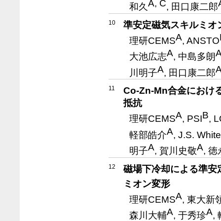
A, C
和久
, 田口康二郎
10
準安定磁気スキルミオ
A
理研CEMS
, ANSTO
A
大池広志
, 中島多朗
A
川明子
, 田口康二郎
11
Co-Zn-Mn合金に
抵抗
A
B
理研CEMS
, PSI
, 
A
軽部皓介
, J.S. White
A
A
明子
, 賀川史敬
, 
12
磁場下冷却による準安
ミオン変形
A
理研CEMS
, 東大新
A
A
森川大輔
, 于秀珍
,