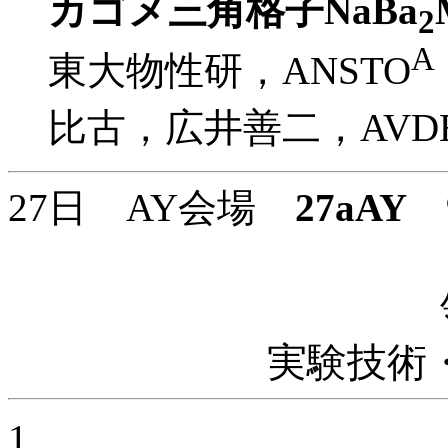
カゴメ三角格子NaBa
2
A
東大物性研，ANSTO
比古，広井善二，AVDEE
27日 AY会場
27aAY
9
実験技術
1