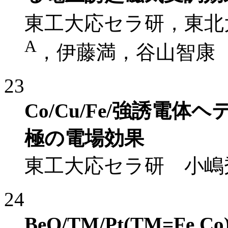
東工大応セラ研，東北
A
，伊藤満，谷山智康
23
Co/Cu/Fe/強誘電
極の電場効果
東工大応セラ研 小嶋
24
BeO/TM/Pt(TM=