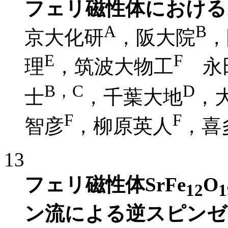
フェリ磁性体におけるス
A
B
京大化研
，阪大院
，
E
F
理
，筑波大物工
永
B，C
D
士
，千葉大地
，
F
F
智彦
，柳原英人
，喜
13
フェリ磁性体SrFe
O
12
1
ン流による逆スピンゼ