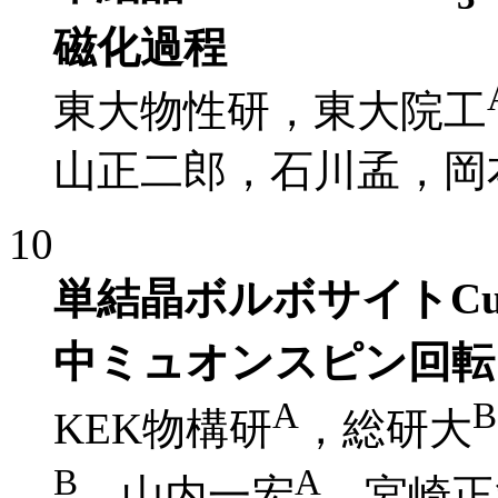
磁化過程
東大物性研，東大院工
山正二郎，石川孟，岡
10
単結晶ボルボサイトC
中ミュオンスピン回転
A
B
KEK物構研
，総研大
B
A
，山内一宏
，宮崎正