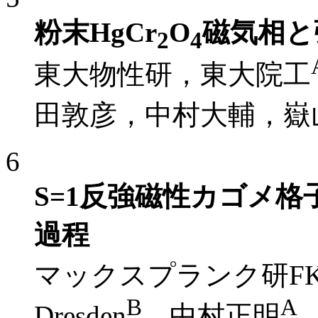
粉末HgCr
O
磁気相と
2
4
東大物性研，東大院工
田敦彦，中村大輔，嶽
6
S=1反強磁性カゴメ
過程
マックスプランク研F
B
A
Dresden
中村正明