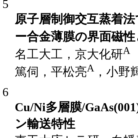
5
原子層制御交互蒸着法
ー合金薄膜の界面磁性
A
名工大工，京大化研
A
篤伺，平松亮
，小野
6
Cu/Ni多層膜/GaAs
ン輸送特性