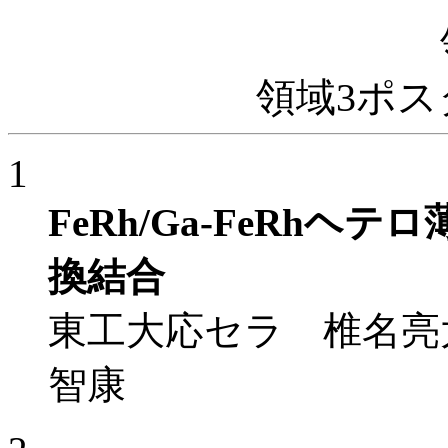
領域3ポ
1
FeRh/Ga-FeRh
換結合
東工大応セラ 椎名亮
智康