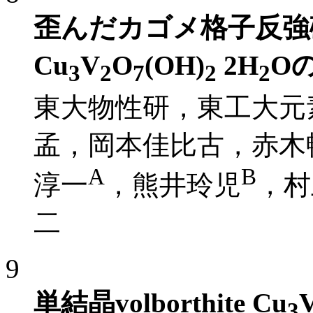
歪んだカゴメ格子反強
Cu
V
O
(OH)
2H
O
3
2
7
2
2
東大物性研，東工大元
孟，岡本佳比古，赤木
A
B
淳一
，熊井玲児
，村
二
9
単結晶volborthite Cu
3