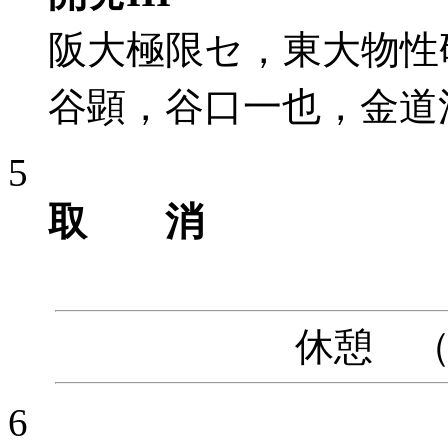
阪大極限セ，東大物性
谷顕，谷口一也，金道
5
取 消
休憩 （10
6