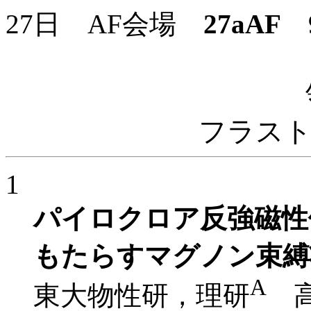
27日 AF会場
27aAF
9
フラス
1
パイロクロア反強磁性
もたらすマグノン束縛
A
東大物性研，理研
高