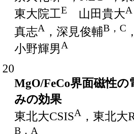
E
A
東大院工
山田貴大
A
B，C
真志
，深見俊輔
A
小野輝男
20
MgO/FeCo界面磁
みの効果
A
東北大CSIS
，東北大R
B，A