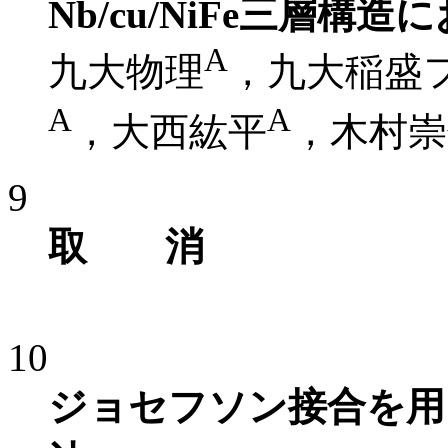
Nb/cu/NiFe三層
A
九大物理
，九大稲盛
A
A
，大西紘平
，木村崇
9
取 消
10
ジョセフソン接合を用