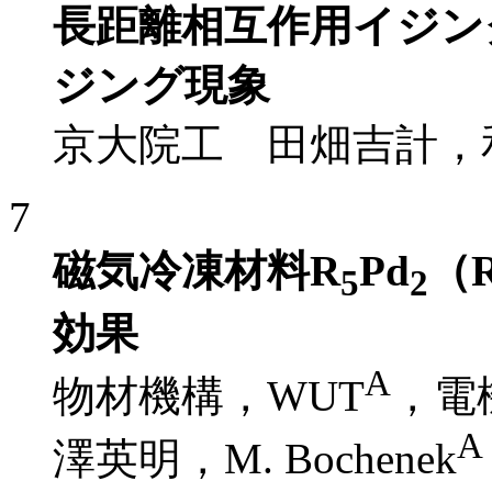
長距離相互作用イジン
ジング現象
京大院工 田畑吉計，
7
磁気冷凍材料R
Pd
（R
5
2
効果
A
物材機構，WUT
，電
A
澤英明，M. Bochenek