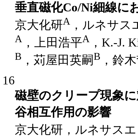
垂直磁化Co/Ni細線
A
京大化研
，ルネサス
A
A
，上田浩平
，K.-J. K
B
B
，苅屋田英嗣
，鈴木
16
磁壁のクリープ現象に
谷相互作用の影響
京大化研，ルネサスエ