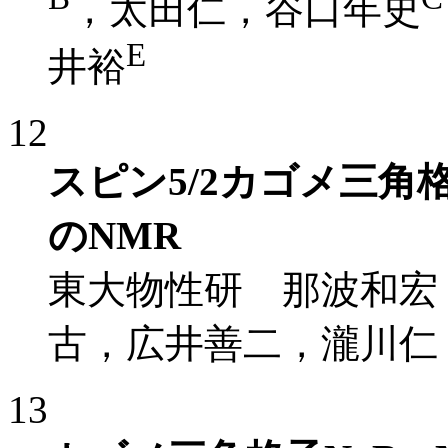
，太田仁，谷口年史
E
井裕
12
スピン5/2カゴメ三角格
のNMR
東大物性研 那波和宏
古，広井善二，瀧川仁
13