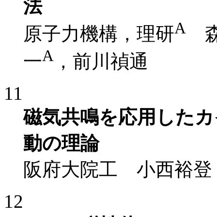
法
A
原子力機構，理研
森
A
一
，前川禎通
11
磁気共鳴を応用したカ
動の理論
阪府大院工 小西裕登
12