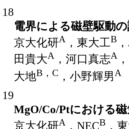
18
電界による磁壁駆動の
A
B
京大化研
，東大工
，
A
A
田貴大
，河口真志
，
B，C
A
大地
，小野輝男
19
MgO/Co/Ptにおけ
A
B
京大化研
，NEC
，東