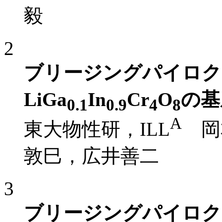
毅
2
ブリージングパイロク
LiGa
In
Cr
O
の基
0.1
0.9
4
8
A
東大物性研，ILL
岡本佳
敦巳，広井善二
3
ブリージングパイロクロ