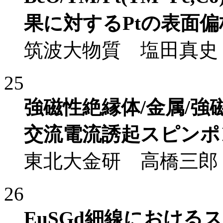
果に対するPtの表面
筑波大物質 塩田真史
25
強磁性絶縁体/金属/強
交流電流誘起スピンポ
東北大金研 高橋三郎
26
EuSGd細線におけ