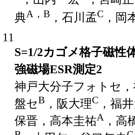
A，B
C
典
，石川孟
，岡
11
S=1/2カゴメ格子磁性体
強磁場ESR測定2
神戸大分子フォトセ，
B
C
盤セ
，阪大理
，福井
A
保晋，高本圭祐
，高
B
C