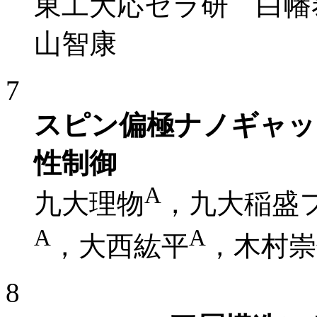
東工大応セラ研 白幡
山智康
7
スピン偏極ナノギャッ
性制御
A
九大理物
，九大稲盛
A
A
，大西紘平
，木村崇
8