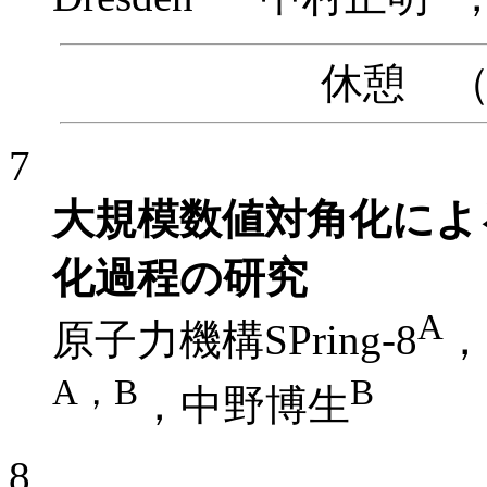
休憩 （10
7
大規模数値対角化によ
化過程の研究
A
原子力機構SPring-8
，
A，B
B
，中野博生
8