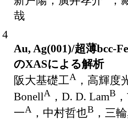
新戸陽，廣井孝介
，
哉
4
Au, Ag(001)/超薄b
のXASによる解析
A
阪大基礎工
，高輝度光
A
B
Bonell
，D. D. Lam
，
A
B
一
，中村哲也
，三輪