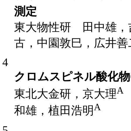
測定
東大物性研 田中雄，
古，中園敦巳，広井善
4
クロムスピネル酸化物C
A
東北大金研，京大理
A
和雄，植田浩明
5