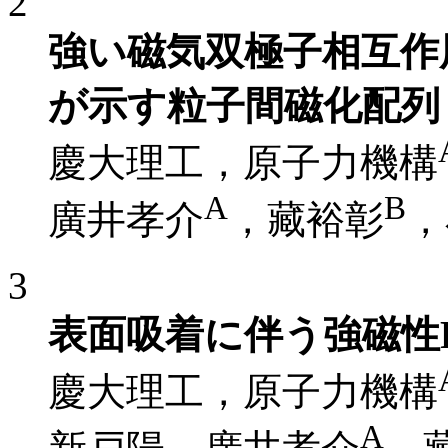
2
強い磁気双極子相互作
が示す粒子間磁化配列
慶大理工，原子力機構
A
B
廣井孝介
，藏裕彰
，
3
表面吸着に伴う強磁性P
慶大理工，原子力機構
A