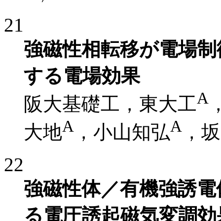
21
強磁性相転移が電場制
する電場効果
A
阪大基礎工，東大工
A
A
大地
，小山知弘
，坂
22
強磁性体／有機強誘電
る電圧誘起磁気変調効