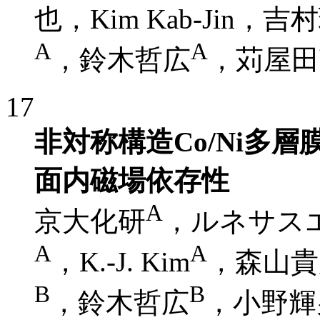
也，Kim Kab-Ji
A
A
，鈴木哲広
，苅屋田
17
非対称構造Co/Ni多
面内磁場依存性
A
京大化研
，ルネサス
A
A
，K.-J. Kim
，森山貴
B
B
，鈴木哲広
，小野輝