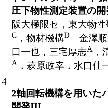
圧下物性測定装置の開
阪大極限セ，東大物性
C
D
，物材機構
金澤順
A
口一也，三宅厚志
，
A
，萩原政幸，水口佳
4
2軸回転機構を用いた
開発III