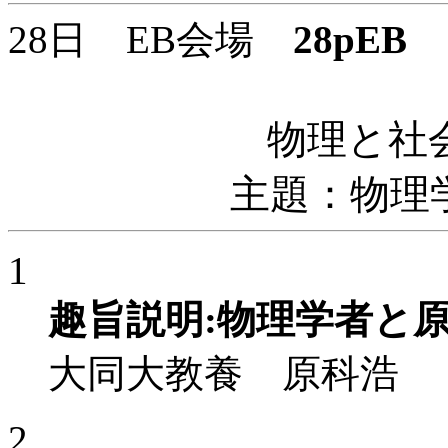
28日 EB会場
28pEB
1
物理と社
主題：物理
1
趣旨説明:物理学者と
大同大教養 原科浩
2