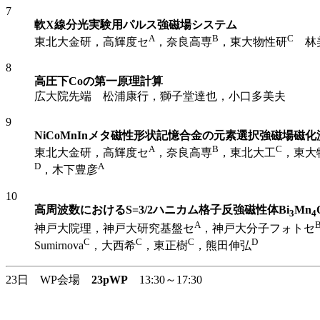
7
軟X線分光実験用パルス強磁場システム
A
B
C
東北大金研，高輝度セ
，奈良高専
，東大物性研
林美
8
高圧下Coの第一原理計算
広大院先端 松浦康行，獅子堂達也，小口多美夫
9
NiCoMnInメタ磁性形状記憶合金の元素選択強磁場磁化
A
B
C
東北大金研，高輝度セ
，奈良高専
，東北大工
，東大
D
A
，木下豊彦
10
高周波数におけるS=3/2ハニカム格子反強磁性体Bi
Mn
3
4
A
神戸大院理，神戸大研究基盤セ
，神戸大分子フォトセ
C
C
C
D
Sumirnova
，大西希
，東正樹
，熊田伸弘
23日 WP会場
23pWP
13:30～17:30