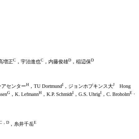
C
C
D
D
高増正
，宇治進也
，内藤俊雄
，稲辺保
H
I
J
ーアセンター
，TU Dortmund
，ジョンホプキンス大
Hong
G
H
I
I
E，
nsen
，K. Lefmann
，K.P. Schmidt
，G.S. Uhrig
，C. Broholm
C，D
E
，糸井千岳