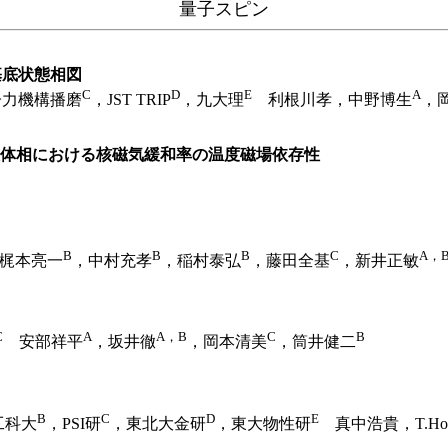
量子スピン
基底状態相図
C
D
E
A
子力機構播磨
，JST TRIP
，九大理
利根川孝，中野博生
，
体相における核磁気緩和率の温度磁場依存性
B
B
B
C
A，
梶本亮一
，中村充孝
，稲村泰弘
，藤田全基
，新井正敏
C
A
A，B
C
B
安部祥平
，坂井徹
，岡本清美
，筒井健二
B
C
D
E
工科大
，PSI研
，東北大金研
，東大物性研
真中浩貴，T.Ho