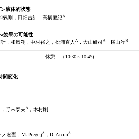
ピン液体的状態
A
和氣剛，田畑吉計，高橋慶紀
riya効果の可能性
A
A
B
計，和気剛，中村裕之，松浦直人
，大山研司
，横山淳
休憩 （10:30～10:45)
時間変化
A
A
，野末泰夫
，木村剛
A
A
，M. Pregelj
，D. Arcon