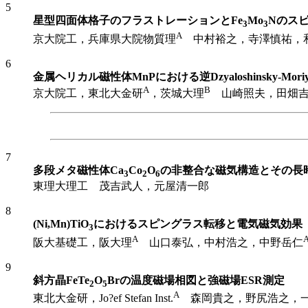
5
星型四面体格子のフラストレーションとFe
Mo
Nのス
3
3
A
京大院工，兵庫県大院物質理
中村裕之，寺澤慎祐，
6
金属ヘリカル磁性体MnPにおける逆Dzyaloshinsky-Mo
A
B
京大院工，東北大金研
，茨城大理
山崎照夫，田畑吉
7
多段メタ磁性体Ca
Co
O
の非整合な磁気構造とその長
3
2
6
東理大理工 茂吉武人，元屋清一郎
8
(Ni,Mn)TiO
におけるスピングラス転移と電気磁気効果
3
A
阪大基礎工，阪大理
山口泰弘，中村浩之，中野岳仁
9
斜方晶FeTe
O
Brの温度磁場相図と強磁場ESR測定
2
5
A
東北大金研，Jo?ef Stefan Inst.
森岡貴之，野尻浩之，一ノ倉聖