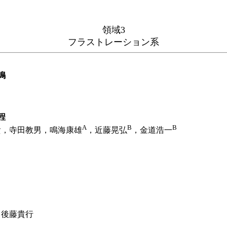
領域3
フラストレーション系
鳴
程
A
B
B
，寺田教男，鳴海康雄
，近藤晃弘
，金道浩一
，後藤貴行