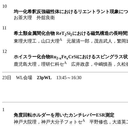
10
均一化希釈反強磁性体におけるリエントラント現象につい
お茶大理 外舘良衛
11
希土類金属間化合物 ReT
Si
における磁気構造の長時間
2
2
A
東理大理工，山口大理
元屋清一郎，茂吉武人，繁岡
12
ホイスラー化合物Ru
Fe
CrSiにおけるスピングラス
2-x
x
A
鹿児島大理，理研仁科セ
広井政彦，中嶋慎吾，久松
23日 WL会場
23pWL
13:45～16:30
1
角度回転ホルダーを用いたカンチレバーESR測定
A
神戸大院理，神戸大分子フォトセ
平野修也，大道英