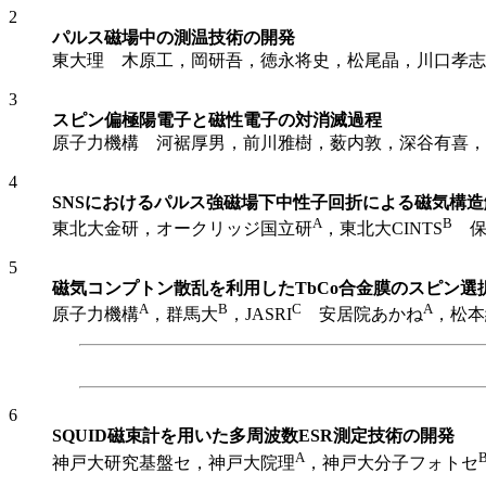
2
パルス磁場中の測温技術の開発
東大理 木原工，岡研吾，徳永将史，松尾晶，川口孝志
3
スピン偏極陽電子と磁性電子の対消滅過程
原子力機構 河裾厚男，前川雅樹，薮内敦，深谷有喜，
4
SNSにおけるパルス強磁場下中性子回折による磁気構造
A
B
東北大金研，オークリッジ国立研
，東北大CINTS
保
5
磁気コンプトン散乱を利用したTbCo合金膜のスピン選
A
B
C
A
原子力機構
，群馬大
，JASRI
安居院あかね
，松本
6
SQUID磁束計を用いた多周波数ESR測定技術の開発
A
神戸大研究基盤セ，神戸大院理
，神戸大分子フォトセ