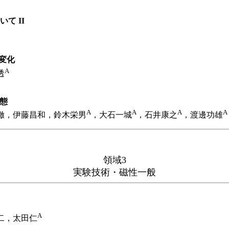
て II
変化
A
透
状態
A
A
A
A
徹，伊藤昌和，鈴木栄男
，大石一城
，石井康之
，渡邊功雄
領域3
実験技術・磁性一般
A
二，太田仁