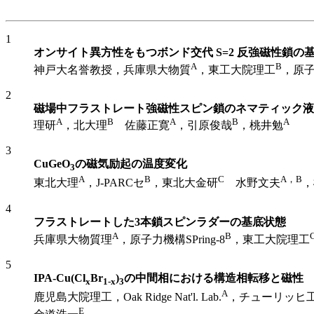
1
オンサイト異方性をもつボンド交代 S=2 反強磁性鎖の
A
B
神戸大名誉教授，兵庫県大物質
，東工大院理工
，原
2
磁場中フラストレート強磁性スピン鎖のネマティック液
A
B
A
B
A
理研
，北大理
佐藤正寛
，引原俊哉
，桃井勉
3
CuGeO
の磁気励起の温度変化
3
A
B
C
A，B
東北大理
，J-PARCセ
，東北大金研
水野文夫
，
4
フラストレートした3本鎖スピンラダーの基底状態
A
B
兵庫県大物質理
，原子力機構SPring-8
，東工大院理工
5
IPA-Cu(Cl
Br
)
の中間相における構造相転移と磁性
x
1-x
3
A
鹿児島大院理工，Oak Ridge Nat'l. Lab.
，チューリッヒ
E