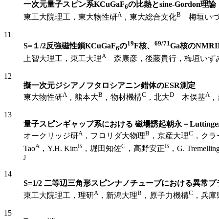
一次元量子スピン系KCuGaF
の比熱とsine-Gordon理論
6
A
B
東工大院理工，東大物性研
，東大総合文化
梅垣いづ
11
19
69/71
S=１/2反強磁性鎖KCuGaF
の
F核、
Ga核のNMRI
6
A
上智大理工，東工大理
森康彦，後藤貴行，梅垣いず
12
擬一次元ジシアノフタロシアニン錯体のESR測定
A
B
C
D
A
東大物性研
，熊本大
，物材機構
，北大
木俣基
，
13
量子スピンギャップ系における 磁場誘起朝永－Lutting
A
B
C
オークリッジ研
，フロリダ大物理
，京産大理
，クラ
A
B
C
B
Tao
，Y.H. Kim
，堀田知佐
，高野安正
，G. Tremellin
J
14
S=1/2 二等辺三角形スピンナノチューブにおける異常
A
B
C
東工大院理工，理研
，新潟大理
，原子力機構
，兵庫
15