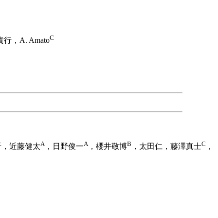
C
行，A. Amato
A
A
B
C
，近藤健太
，日野俊一
，櫻井敬博
，太田仁，藤澤真士
，