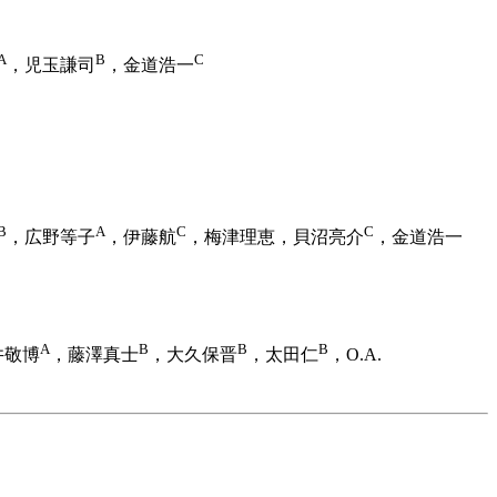
A
B
C
，児玉謙司
，金道浩一
B
A
C
C
，広野等子
，伊藤航
，梅津理恵，貝沼亮介
，金道浩一
A
B
B
B
井敬博
，藤澤真士
，大久保晋
，太田仁
，O.A.