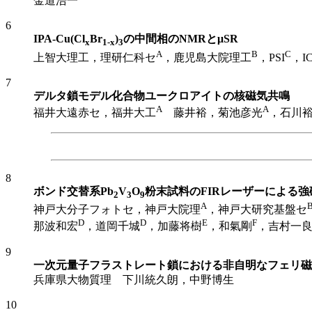
金道浩一
6
IPA-Cu(Cl
Br
)
の中間相のNMRとμSR
x
1-x
3
A
B
C
上智大理工，理研仁科セ
，鹿児島大院理工
，PSI
，I
7
デルタ鎖モデル化合物ユークロアイトの核磁気共鳴
A
A
福井大遠赤セ，福井大工
藤井裕，菊池彦光
，石川
8
ボンド交替系Pb
V
O
粉末試料のFIRレーザーによる強
2
3
9
A
神戸大分子フォトセ，神戸大院理
，神戸大研究基盤セ
D
D
E
F
那波和宏
，道岡千城
，加藤将樹
，和氣剛
，吉村一
9
一次元量子フラストレート鎖における非自明なフェリ磁
兵庫県大物質理 下川統久朗，中野博生
10