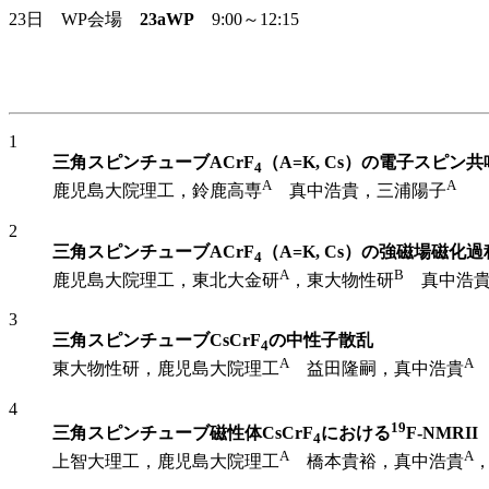
23日 WP会場
23aWP
9:00～12:15
1
三角スピンチューブACrF
（A=K, Cs）の電子スピン共
4
A
A
鹿児島大院理工，鈴鹿高専
真中浩貴，三浦陽子
2
三角スピンチューブACrF
（A=K, Cs）の強磁場磁化過
4
A
B
鹿児島大院理工，東北大金研
，東大物性研
真中浩貴
3
三角スピンチューブCsCrF
の中性子散乱
4
A
A
東大物性研，鹿児島大院理工
益田隆嗣，真中浩貴
4
19
三角スピンチューブ磁性体CsCrF
における
F-NMRII
4
A
A
上智大理工，鹿児島大院理工
橋本貴裕，真中浩貴