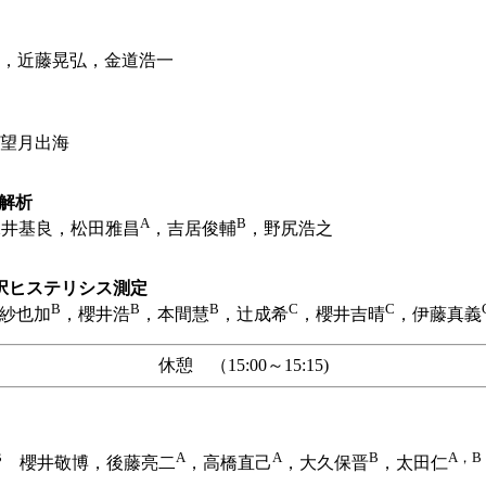
，近藤晃弘，金道浩一
望月出海
解析
A
B
井基良，松田雅昌
，吉居俊輔
，野尻浩之
択ヒステリシス測定
B
B
B
C
C
紗也加
，櫻井浩
，本間慧
，辻成希
，櫻井吉晴
，伊藤真義
休憩 （15:00～15:15)
B
A
A
B
A，B
櫻井敬博，後藤亮二
，高橋直己
，大久保晋
，太田仁