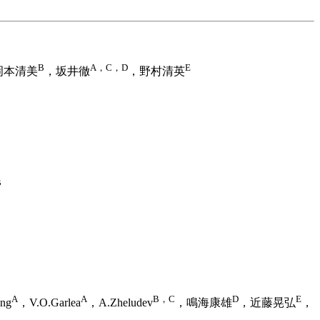
B
A，C，D
E
岡本清美
，坂井徹
，野村清英
B
A
A
B，C
D
E
ng
，V.O.Garlea
，A.Zheludev
，鳴海康雄
，近藤晃弘
，