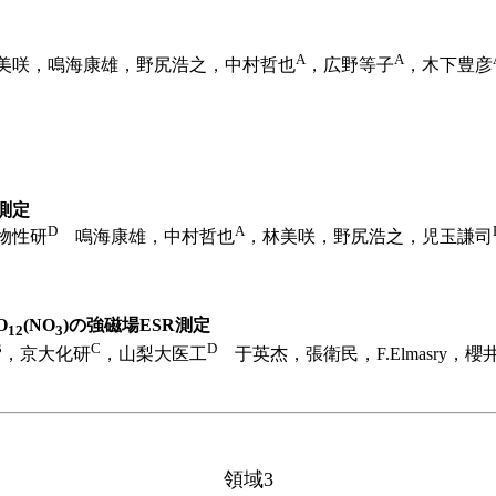
A
A
咲，鳴海康雄，野尻浩之，中村哲也
，広野等子
，木下豊彦
測定
D
A
物性研
鳴海康雄，中村哲也
，林美咲，野尻浩之，児玉謙司
O
(NO
)の強磁場ESR測定
12
3
B
C
D
，京大化研
，山梨大医工
于英杰，張衛民，F.Elmasry，櫻
領域3