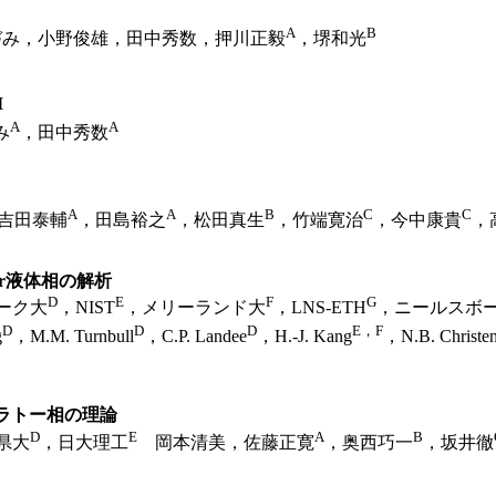
A
B
み，小野俊雄，田中秀数，押川正毅
，堺和光
I
A
A
み
，田中秀数
A
A
B
C
C
吉田泰輔
，田島裕之
，松田真生
，竹端寛治
，今中康貴
，
er液体相の解析
D
E
F
G
ーク大
，NIST
，メリーランド大
，LNS-ETH
，ニールスボ
D
D
D
E，F
g
，M.M. Turnbull
，C.P. Landee
，H.-J. Kang
，N.B. Christe
プラトー相の理論
D
E
A
B
県大
，日大理工
岡本清美，佐藤正寛
，奥西巧一
，坂井徹