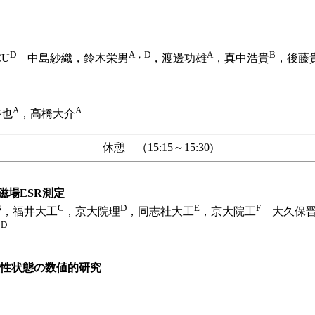
D
A，D
A
B
CU
中島紗織，鈴木栄男
，渡邊功雄
，真中浩貴
，後藤貴
A
A
裕也
，高橋大介
休憩 （15:15～15:30)
磁場ESR測定
B
C
D
E
F
，福井大工
，京大院理
，同志社大工
，京大院工
大久保晋
D
良
性状態の数値的研究