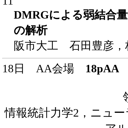
11
DMRGによる弱結合
の解析
阪市大工 石田豊彦，
18日 AA会場
18pAA
1
情報統計力学2，ニュ