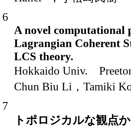
6
A novel computational p
Lagrangian Coherent St
LCS theory.
Hokkaido Univ. Preet
Chun Biu Li，Tamiki Ko
7
トポロジカルな観点か