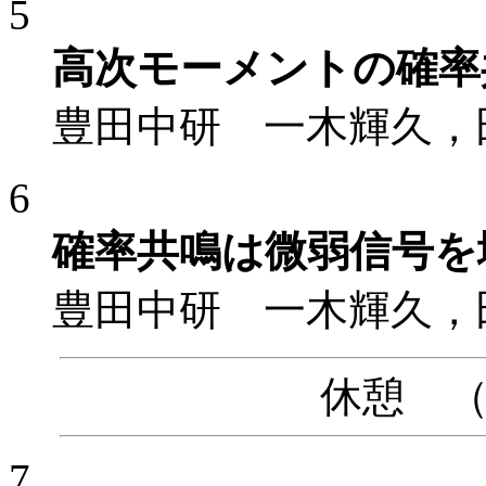
5
高次モーメントの確率
豊田中研 一木輝久，
6
確率共鳴は微弱信号を
豊田中研 一木輝久，
休憩 （15
7