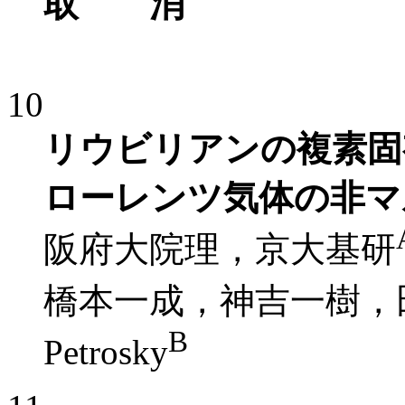
取 消
10
リウビリアンの複素固
ローレンツ気体の非マ
阪府大院理，京大基研
橋本一成，神吉一樹，
B
Petrosky