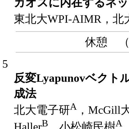
カオスに内在するネッ
東北大WPI-AIMR，北
休憩 （15
5
反変Lyapunovベ
成法
A
北大電子研
，McGill
B
A
Haller
，小松崎民樹