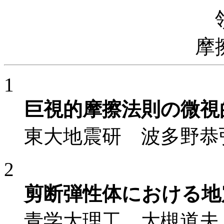
摩
1
巨視的摩擦法則の微視
東大地震研 波多野恭
2
剪断弾性体における地
青学大理工 大槻道夫