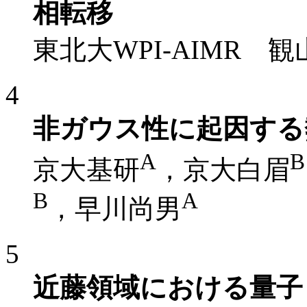
相転移
東北大WPI-AIMR 
4
非ガウス性に起因する
A
B
京大基研
，京大白眉
B
A
，早川尚男
5
近藤領域における量子