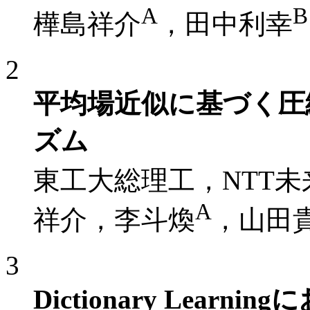
A
B
樺島祥介
，田中利幸
2
平均場近似に基づく圧
ズム
東工大総理工，NTT
A
祥介，李斗煥
，山田
3
Dictionary Lear