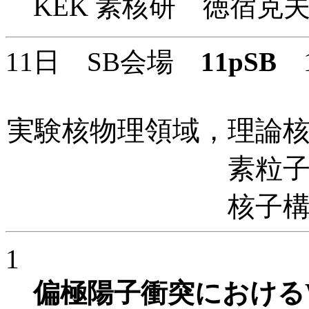
KEK 素核研 徳宿克
11日 SB会場
11pSB
1
実験核物理領域，理論
素粒
核子
1
偏極陽子衝突における