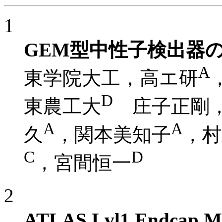
1
GEM型中性子検出器
A
東学院大工，高エ研
D
東農工大
庄子正剛，
A
A
久
，関本美知子
，村
C
D
，宮間恒一
2
ATLAS Lvl1 Endcap 