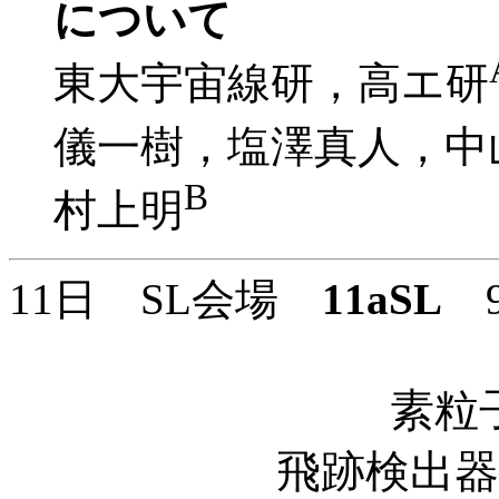
について
東大宇宙線研，高エ研
儀一樹，塩澤真人，中
B
村上明
11日 SL会場
11aSL
9:
素粒
飛跡検出