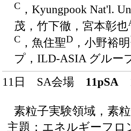
C
，Kyungpook Nat'l. Un
茂，竹下徹，宮本彰也
C
D
，魚住聖
，小野裕明
プ，ILD-ASIA グルー
11日 SA会場
11pSA
1
素粒子実験領域，素
主題：エネルギーフロ