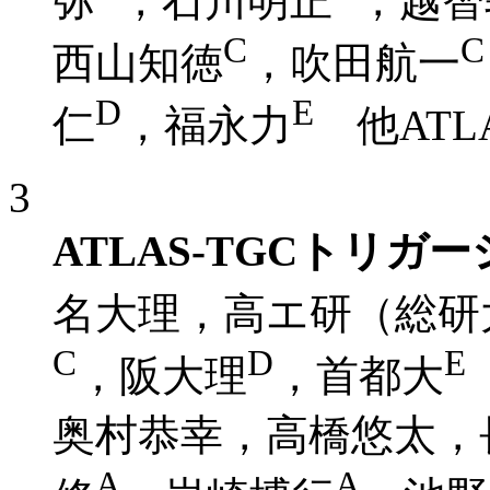
弥
，石川明正
，越智
C
C
西山知徳
，吹田航一
D
E
仁
，福永力
他ATL
3
ATLAS-TGCトリ
名大理，高エ研（総研
C
D
E
，阪大理
，首都大
奥村恭幸，高橋悠太，
A
A