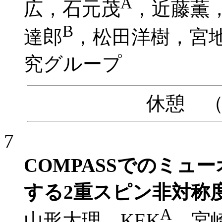
A
広，石元茂
，近藤薫
B
達郎
，松田洋樹，宮地
究グループ
休憩 （15
7
COMPASSでのミュ
する2重スピン非対称
A
山形大理，KEK
，宮