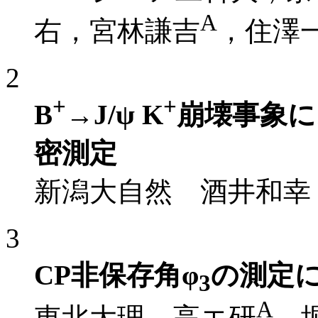
A
右，宮林謙吉
，住澤
2
+
+
B
→J/ψ K
崩壊事象に
密測定
新潟大自然 酒井和幸，
3
CP非保存角φ
の測定に
3
A
東北大理，高エ研
堀井