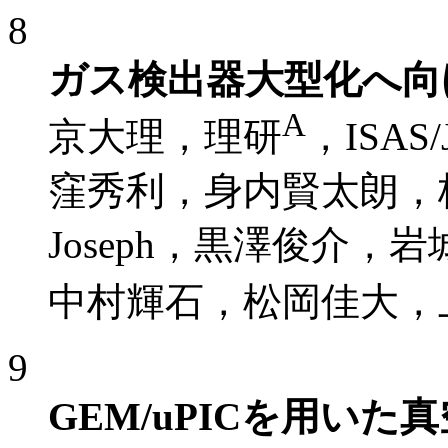
8
ガス検出器大型化へ向け
A
京大理，理研
，ISAS/
窪秀利，身内賢太朗，株
Joseph，黒澤俊介
中村輝石，松岡佳大，
9
GEM/uPICを用い