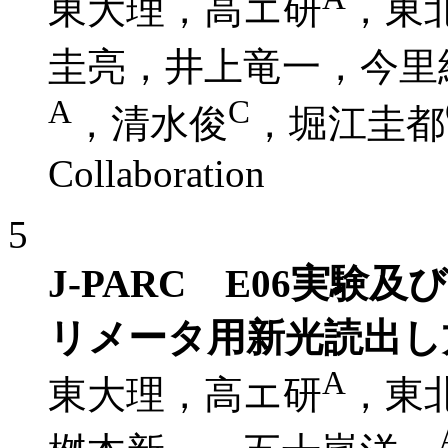
東大理，高エ研
，東
圭亮，井上竜一，今里
A
C
，清水俊
，堀江圭都
Collaboration
5
J-PARC E06実験及び
リメータ用新光読出し
A
東大理，高エ研
，東