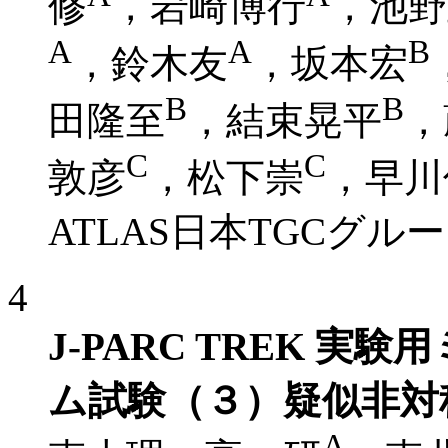
修
，岩崎博行
，池野
A
A
B
，鈴木友
，坂本宏
B
B
田隆至
，結束晃平
，
C
C
敦彦
，松下崇
，早川
ATLAS日本TGCグル
4
J-PARC TREK 
ム試験（３）疑似非対
A