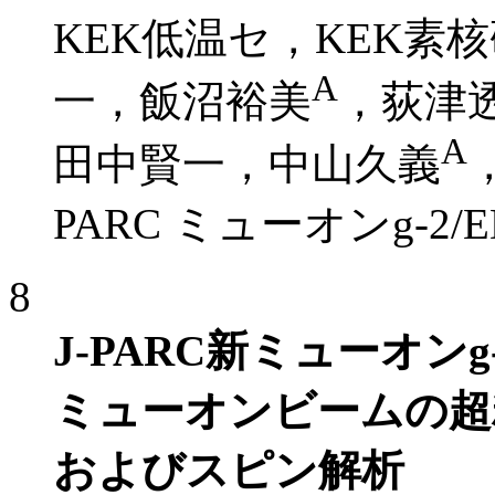
KEK低温セ，KEK素
A
一，飯沼裕美
，荻津
A
田中賢一，中山久義
PARC ミューオンg-
8
J-PARC新ミューオン
ミューオンビームの超
およびスピン解析