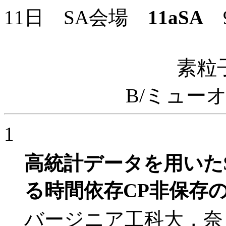
11日 SA会場
11aSA
9
素粒
B/ミュー
1
高統計データを用いた
る時間依存CP非保存
バージニア工科大，奈