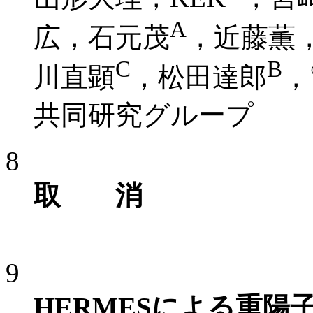
A
広，石元茂
，近藤薫
C
B
川直顕
，松田達郎
，
共同研究グループ
8
取 消
9
HERMESによる重