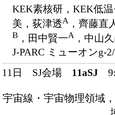
KEK素核研，KEK低
A
美，荻津透
，齊藤直
B
A
，田中賢一
，中山久
J-PARC ミューオンg
11日 SJ会場
11aSJ
9:
宇宙線・宇宙物理領域