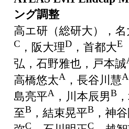
ング調整
高エ研（総研大），名
C
D
E
，阪大理
，首都大
弘，石野雅也，戸本誠
A
A
高橋悠太
，長谷川慧
A
B
島亮平
，川本辰男
，
B
B
至
，結束晃平
，神谷
C
C