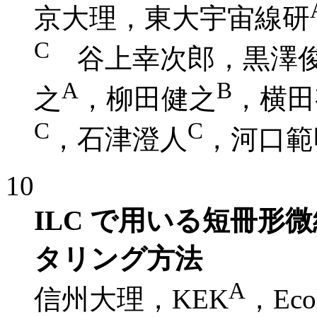
京大理，東大宇宙線研
C
谷上幸次郎，黒澤俊
A
B
之
，柳田健之
，横田
C
C
，石津澄人
，河口範
10
ILC で用いる短冊
タリング方法
A
信州大理，KEK
，Ecol