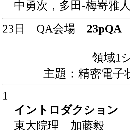
中勇次，多田-梅嵜雅
23日 QA会場
23pQA
1
領域1
主題：精密電子
1
イントロダクション
東大院理 加藤毅