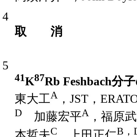
4
取 消
5
41
87
K
Rb Feshbach
A
東大工
，JST，ERAT
D
A
加藤宏平
，福原武
C
B，
本哲夫
，上田正仁