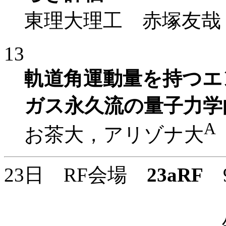
東理大理工 赤塚友哉
13
軌道角運動量を持つエ
ガス永久流の量子力学
A
お茶大，アリゾナ大
23日 RF会場
23aRF
9