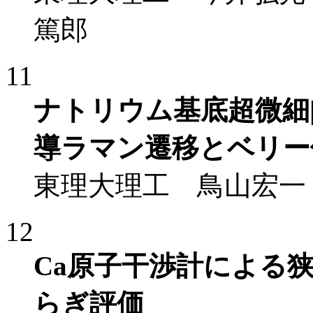
篤郎
11
ナトリウム基底超微細|1
導ラマン遷移とベリー
東理大理工 鳥山宏一
12
Ca原子干渉計による
らぎ評価