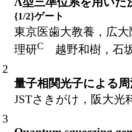
Λ型三準位系を用いた決
{1/2}ゲート
東京医歯大教養，広大
C
理研
越野和樹，石
2
量子相関光子による周
JSTさきがけ，阪大光
3
Quantum squeezing gen