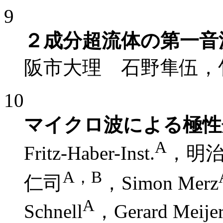
9
２成分超流体の第一音
阪市大理 石野隼伍，
10
マイクロ波による極性
A
Fritz-Haber-Inst.
，明
A，B
仁司
，Simon Merz
A
Schnell
，Gerard Meije