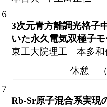
6
3次元青方離調光格子中
いた 永久電気双極子
東工大院理工 本多和
休憩 （15
7
Rb-Sr原子混合系実