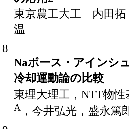
東京農工大工 内田拓
温
8
Naボース・アインシ
冷却運動論の比較
東理大理工，NTT物性
A
，今井弘光，盛永篤