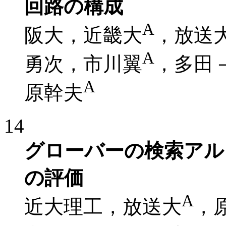
回路の構成
A
阪大，近畿大
，放送
A
勇次，市川翼
，多田
A
原幹夫
14
グローバーの検索アル
の評価
A
近大理工，放送大
，