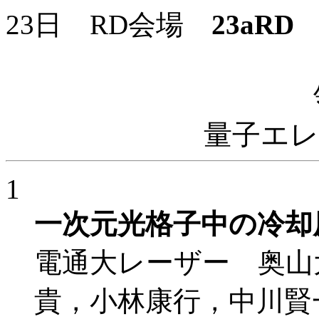
23日 RD会場
23aRD
9
量子エ
1
一次元光格子中の冷却
電通大レーザー 奥山大輔
貴，小林康行，中川賢