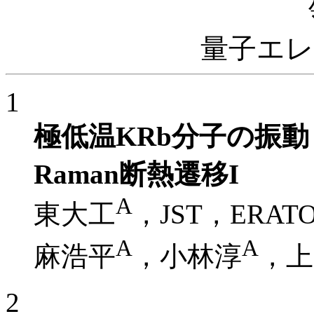
量子エ
1
極低温KRb分子の振
Raman断熱遷移I
A
東大工
，JST，ERAT
A
A
麻浩平
，小林淳
，上
2