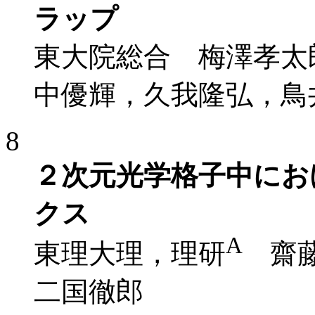
ラップ
東大院総合 梅澤孝太
中優輝，久我隆弘，鳥
8
２次元光学格子中におけるd
クス
A
東理大理，理研
齋藤
二国徹郎