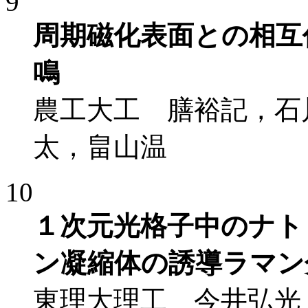
9
周期磁化表面との相互
鳴
農工大工 膳裕記，石
太，畠山温
10
１次元光格子中のナト
ン凝縮体の誘導ラマン
東理大理工 今井弘光