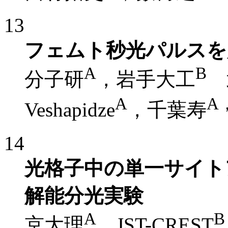
13
フェムト秒光パルスを
A
B
分子研
，岩手大工
A
A
Veshapidze
，千葉寿
14
光格子中の単一サイト
解能分光実験
A
B
京大理
，JST-CREST