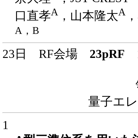
A
A
口直孝
，山本隆太
，
A，B
23日 RF会場
23pRF
1
量子エ
1