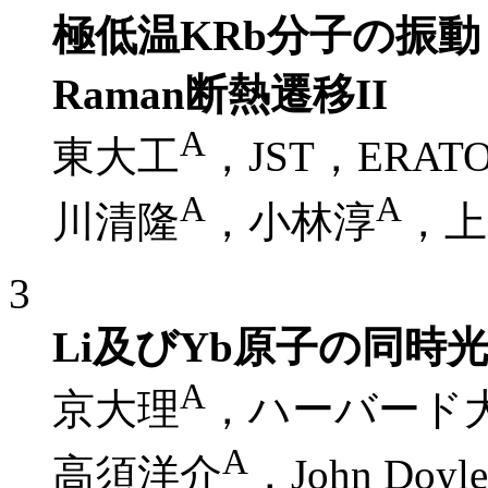
極低温KRb分子の振
Raman断熱遷移II
A
東大工
，JST，ERAT
A
A
川清隆
，小林淳
，上
3
Li及びYb原子の同時
A
京大理
，ハーバード
A
高須洋介
，John Doyle