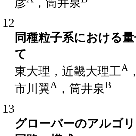
彦
，筒井泉
12
同種粒子系における量
て
A
東大理，近畿大理工
A
B
市川翼
，筒井泉
13
グローバーのアルゴリ